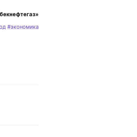
збекнефтегаз»
од
#экономика