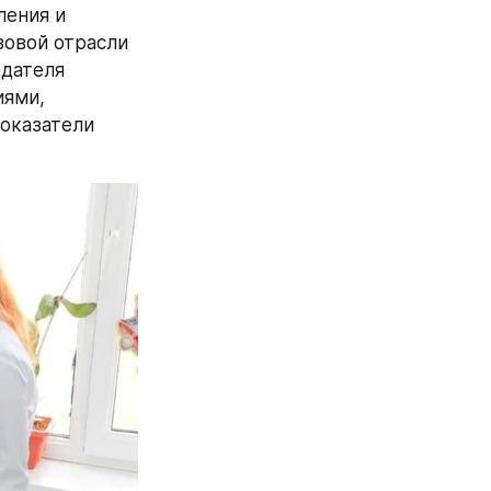
ения и 
овой отрасли 
дателя 
ями, 
оказатели 