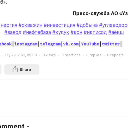
6».
Пресс-служба АО «У
энергия
#скважин
#инвестиция
#добыча
#углеводор
#завод
#нефтебаза
#қудуқ
#кон
#иқтисод
#аёқш
ebook
|
instagram
|
telegram
|
vk.com
|
YouTube
|
twitter
|
July 29, 2021, 09:00
0
views
0
reactions
0
replies
0
reposts
Share
Comment