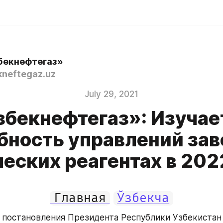
бекнефтегаз»
neftegaz.uz
July 29, 2021
збекнефтегаз»: Изучае
бность управлений зав
еских реагентах в 202
Главная
Ўзбекча
 постановления Президента Республики Узбекистан 