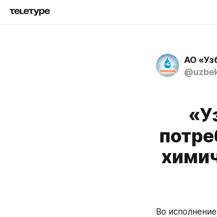
АО «Уз
@uzbek
«У
потре
химич
Во исполнение