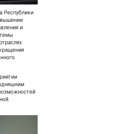
а Республики 
овышении 
вления и 
темы 
траслях 
кращения 
нного 
риятии 
одняшним 
возможностей 
ой 