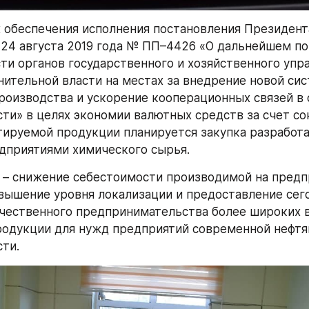
х обеспечения исполнения постановления Президент
 24 августа 2019 года № ПП–4426 «О дальнейшем п
ти органов государственного и хозяйственного упра
нительной власти на местах за внедрение новой сис
роизводства и ускорение кооперационных связей в о
и» в целях экономии валютных средств за счет со
ируемой продукции планируется закупка разработа
дприятиями химического сырья.
 – снижение себестоимости производимой на предп
вышение уровня локализации и предоставление сег
чественного предпринимательства более широких 
родукции для нужд предприятий современной нефтян
ти.