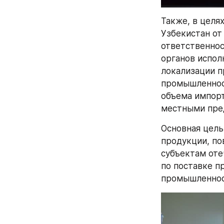
Также, в целя
Узбекистан от
ответственнос
органов испол
локализации п
промышленност
объема импорт
местными пре
Основная цель
продукции, по
субъектам оте
по поставке п
промышленнос