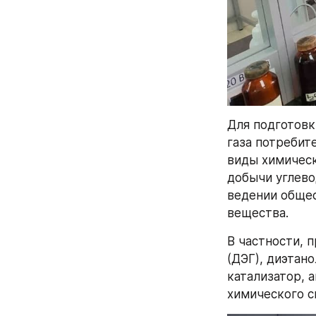
Для подготовк
газа потребит
виды химическ
добычи углево
ведении общес
вещества.
В частности, 
(ДЭГ), диэтан
катализатор, 
химического с