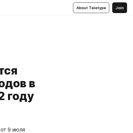
About Teletype
Join
тся
одов в
2 году
от 9 июля 