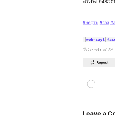
«O‘zDst 948:201
#нефть
#газ
#
|
web-sayt
|
fac
“Ўзбекнефтгаз” АЖ
Repost
Leave a 