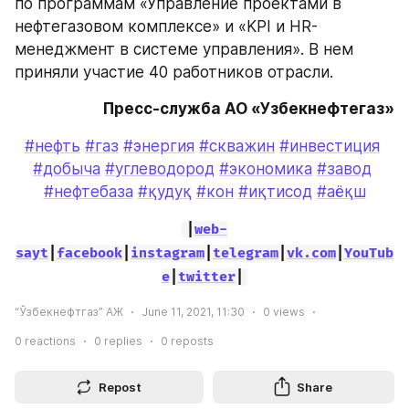
по программам «Управление проектами в 
нефтегазовом комплексе» и «KPI и HR-
менеджмент в системе управления». В нем 
приняли участие 40 работников отрасли.
Пресс-служба АО «Узбекнефтегаз»
#нефть
#газ
#энергия
#скважин
#инвестиция
#добыча
#углеводород
#экономика
#завод
#нефтебаза
#қудуқ
#кон
#иқтисод
#аёқш
|
web-
sayt
|
facebook
|
instagram
|
telegram
|
vk.com
|
YouTub
e
|
twitter
|
“Ўзбекнефтгаз” АЖ
June 11, 2021, 11:30
0
views
0
reactions
0
replies
0
reposts
Repost
Share