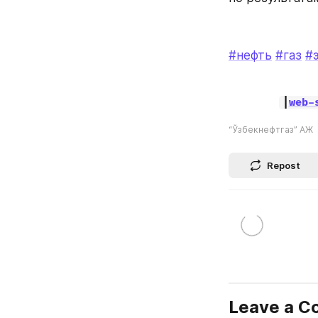
#нефть
#газ
#
|
web-
“Ўзбекнефтгаз” АЖ
Repost
Leave a 