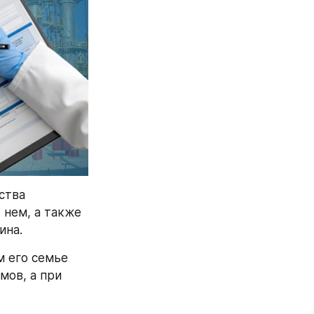
тва 
нем, а также 
ина.
 его семье 
ов, а при 