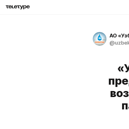
АО «Уз
@uzbek
«
пре
во
п