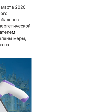
 марта 2020 
ого 
обальных 
нергетической 
ателем 
лены меры, 
 на 