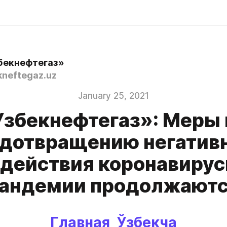
бекнефтегаз»
neftegaz.uz
January 25, 2021
Узбекнефтегаз»: Меры 
дотвращению негатив
здействия коронавирус
андемии продолжают
Главная 
Ўзбекча