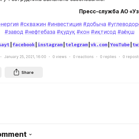
Пресс-служба АО «У
энергия
#скважин
#инвестиция
#добыча
#углеводор
#завод
#нефтебаза
#қудуқ
#кон
#иқтисод
#аёқш
sayt
|
facebook
|
instagram
|
telegram
|
vk.com
|
YouTube
|
tw
January 25, 2021, 16:00
0
views
0
reactions
0
replies
0
repost
Share
Comment