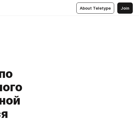
About Teletype
Join
по
ного
ной
ся