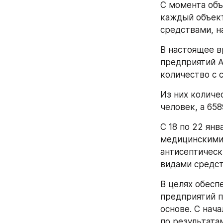
С момента объ
каждый объект
средствами, н
В настоящее в
предприятий А
количество с 
Из них количе
человек, а 658
С 18 по 22 янв
медицинскими 
антисептическ
видами средст
В целях обесп
предприятий п
основе. С нача
по результата