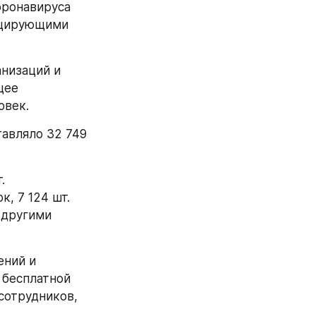
ронавируса 
ицирующими 
низаций и 
ее 
овек.
авляло 32 749 
 
 7 124 шт. 
другими 
ний и 
бесплатной 
сотрудников, 