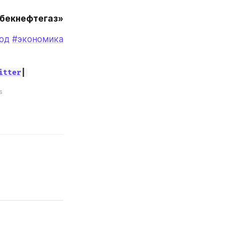
збекнефтегаз»
од
#экономика
itter
|
s