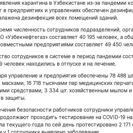
явления карантина в Узбекистане из-за пандемии ко
 в предприятиях и управлениях обеспечен дезинф
алажена дезинфекция всех помещений зданий.
ремя численность сотрудников подразделений, орга
О «Узбекнефтегаз» составляет 40 195 человек, а общ
совместными предприятиями составляет 49 450 чел
ство сотрудников в системе в период пандемии сост
9 человек находились в отпуске и на лечение. 
аря управление и предприятия обеспечены 78 488 шт.
масками, 16 718 тысячами пар медицинских перчаток,
ими средствами, 3 334 шт. хозяйственным мылом и 
в защиты.
ечения безопасности работников сотрудники управле
родолжают проходить тестирование на COVID-19 на 
ла текущего года по сей день протестировано 2 171 
м у 1 сотрудника выявлено заболевание.