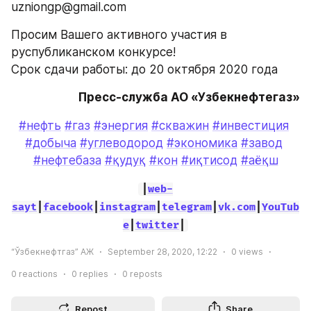
uzniongp@gmail.com
Просим Вашего активного участия в 
руспубликанском конкурсе! 
Срок сдачи работы: до 20 октября 2020 года
Пресс-служба АО «Узбекнефтегаз»
#нефть
#газ
#энергия
#скважин
#инвестиция
#добыча
#углеводород
#экономика
#завод
#нефтебаза
#қудуқ
#кон
#иқтисод
#аёқш
|
web-
sayt
|
facebook
|
instagram
|
telegram
|
vk.com
|
YouTub
e
|
twitter
|
“Ўзбекнефтгаз” АЖ
September 28, 2020, 12:22
0
views
0
reactions
0
replies
0
reposts
Repost
Share