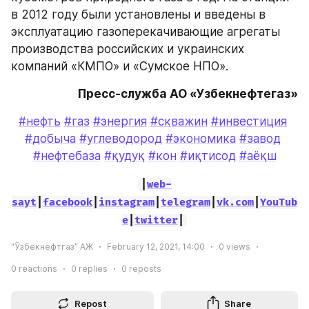
в 2012 году были установлены и введены в 
эксплуатацию газоперекачивающие агрегаты 
производства российских и украинских 
компаний «КМПО» и «Сумское НПО».
Пресс-служба АО «Узбекнефтегаз»
#нефть
#газ
#энергия
#скважин
#инвестиция
#добыча
#углеводород
#экономика
#завод
#нефтебаза
#қудуқ
#кон
#иқтисод
#аёқш
|
web-
sayt
|
facebook
|
instagram
|
telegram
|
vk.com
|
YouTub
e
|
twitter
|
“Ўзбекнефтгаз” АЖ
February 12, 2021, 14:00
0
views
0
reactions
0
replies
0
reposts
Repost
Share