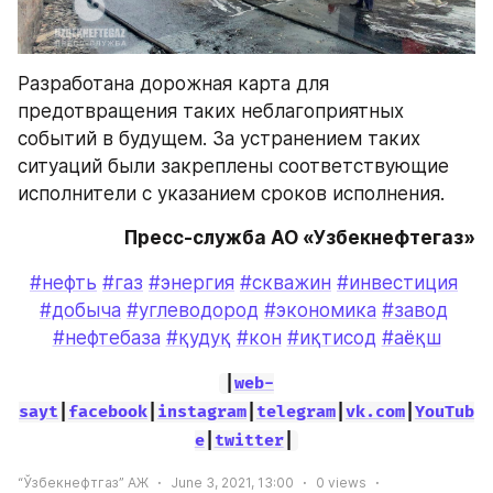
Разработана дорожная карта для 
предотвращения таких неблагоприятных 
событий в будущем. За устранением таких 
ситуаций были закреплены соответствующие 
исполнители с указанием сроков исполнения.
Пресс-служба АО «Узбекнефтегаз»
#нефть
#газ
#энергия
#скважин
#инвестиция
#добыча
#углеводород
#экономика
#завод
#нефтебаза
#қудуқ
#кон
#иқтисод
#аёқш
|
web-
sayt
|
facebook
|
instagram
|
telegram
|
vk.com
|
YouTub
e
|
twitter
|
“Ўзбекнефтгаз” АЖ
June 3, 2021, 13:00
0
views