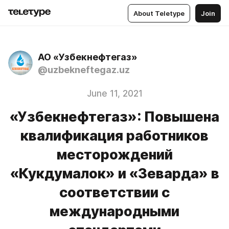
About Teletype
Join
АО «Узбекнефтегаз»
@uzbekneftegaz.uz
June 11, 2021
«Узбекнефтегаз»: Повышена
квалификация работников
месторождений
«Кукдумалок» и «Зеварда» в
соответствии с
международными