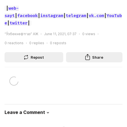
|
web-
sayt
|
facebook
|
instagram
|
telegram
|
vk.com
|
YouTub
e
|
twitter
|
“Ўзбекнефтгаз” АЖ
June 11, 2021, 07:37
0
views
0
reactions
0
replies
0
reposts
Repost
Share
Leave a Comment