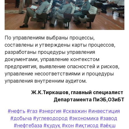
По управлениям выбраны процессы, 
составлены и утверждены карты процессов, 
разработаны процедуры управления 
документами, управление контекстом 
предприятия, выявление опасностей и рисков, 
управление несоответствиями и процедуры 
управления внутренним аудитом.
Ж.К.Тиркашов, главный специалист 
Департамента ПиЭБ,ОЗиБТ
#нефть
#газ
#энергия
#скважин
#инвестиция
#добыча
#углеводород
#экономика
#завод
#нефтебаза
#қудуқ
#кон
#иқтисод
#аёқш