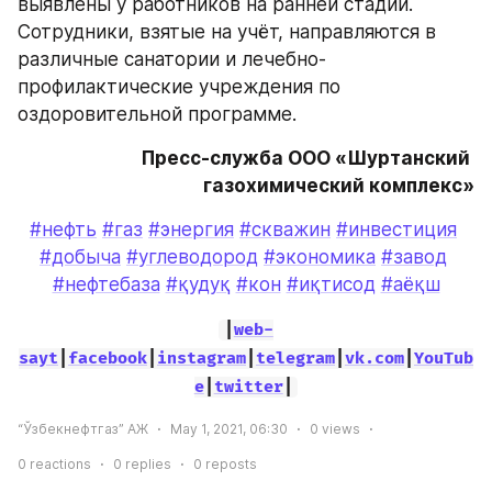
выявлены у работников на ранней стадии. 
Сотрудники, взятые на учёт, направляются в 
различные санатории и лечебно-
профилактические учреждения по 
оздоровительной программе. 
Пресс-служба ООО «Шуртанский 
газохимический комплекс»
#нефть
#газ
#энергия
#скважин
#инвестиция
#добыча
#углеводород
#экономика
#завод
#нефтебаза
#қудуқ
#кон
#иқтисод
#аёқш
|
web-
sayt
|
facebook
|
instagram
|
telegram
|
vk.com
|
YouTub
e
|
twitter
|
“Ўзбекнефтгаз” АЖ
May 1, 2021, 06:30
0
views
0
reactions
0
replies
0
reposts