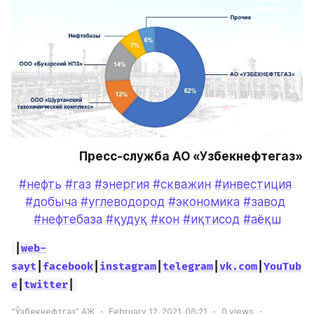
Пресс-служба АО «Узбекнефтегаз»
#нефть
#газ
#энергия
#скважин
#инвестиция
#добыча
#углеводород
#экономика
#завод
#нефтебаза
#қудуқ
#кон
#иқтисод
#аёқш
|
web-
sayt
|
facebook
|
instagram
|
telegram
|
vk.com
|
YouTub
e
|
twitter
|
“Ўзбекнефтгаз” АЖ
February 12, 2021, 06:21
0
views