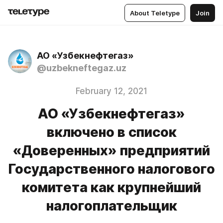
About Teletype
Join
АО «Узбекнефтегаз»
@uzbekneftegaz.uz
February 12, 2021
АО «Узбекнефтегаз»
включено в список
«Доверенных» предприятий
Государственного налогового
комитета как крупнейший
налогоплательщик