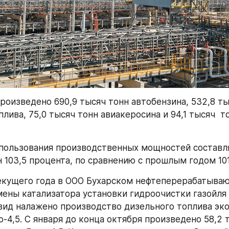
роизведено 690,9 тысяч тонн автобензина, 532,8 тыс
лива, 75,0 тысяч тонн авиакеросина и 94,1 тысяч  т
пользования производственных мощностей составля
н 103,5 процента, по сравнению с прошлым годом 101
текущего года в ООО Бухарском нефтеперерабатываю
мены катализатора установки гидроочистки газойля 
ид налажено производство дизельного топлива эко
-4,5. С января до конца октября произведено 58,2 т