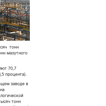
яч  тонн 
онн мазутного 
ют 70,7 
,5 процента).
щем заводе в 
на 
логической 
ысяч тонн 