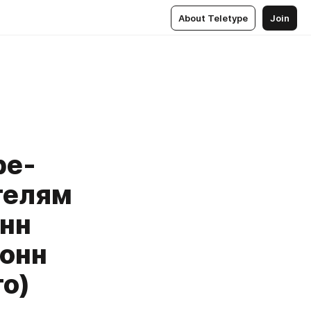
About Teletype
Join
ре-
телям
онн
тонн
о)