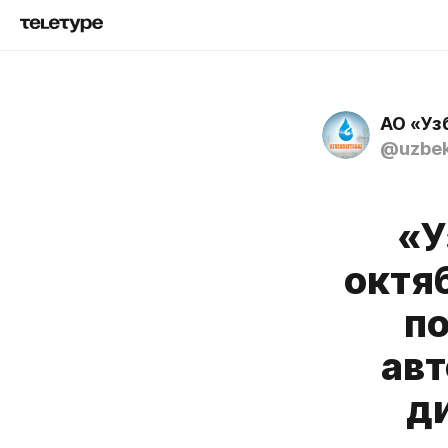
АО «Уз
@uzbek
«У
октя
по
авт
д