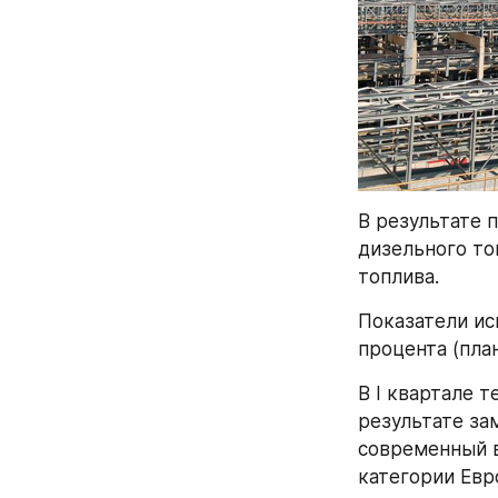
В результате п
дизельного топ
топлива.
Показатели ис
процента (пла
В I квартале 
результате за
современный в
категории Евро