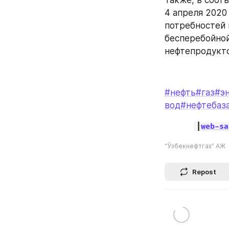
Также, в соот
4 апреля 2020
потребностей 
бесперебойной
нефтепродукто
#нефть
#газ
#э
вод
#нефтебаз
|
web-sa
“Ўзбекнефтгаз” АЖ
Repost