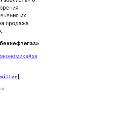
Узбекистан от 
орения 
ечения их 
а продажа 
.
збекнефтегаз»
экономика
#за
twitter
|
sts