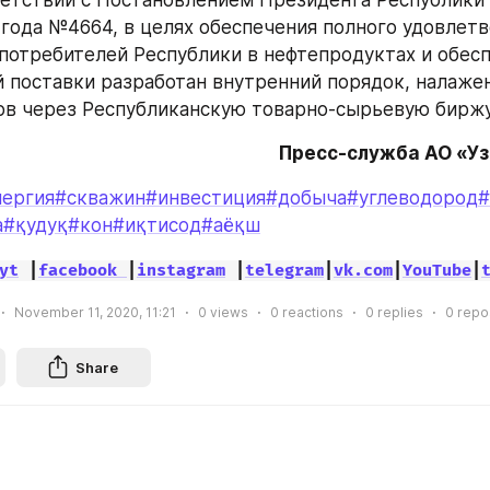
ветствии с Постановлением Президента Республики 
 года №4664, в целях обеспечения полного удовлетв
потребителей Республики в нефтепродуктах и обесп
 поставки разработан внутренний порядок, налажен
в через Республиканскую товарно-сырьевую биржу
Пресс-служба АО «У
нергия
#скважин
#инвестиция
#добыча
#углеводород
#
а
#қудуқ
#кон
#иқтисод
#аёқш
yt
 |
facebook 
|
instagram
 |
telegram
|
vk.com
|
YouTube
|
November 11, 2020, 11:21
0
views
0
reactions
0
replies
0
repo
Share