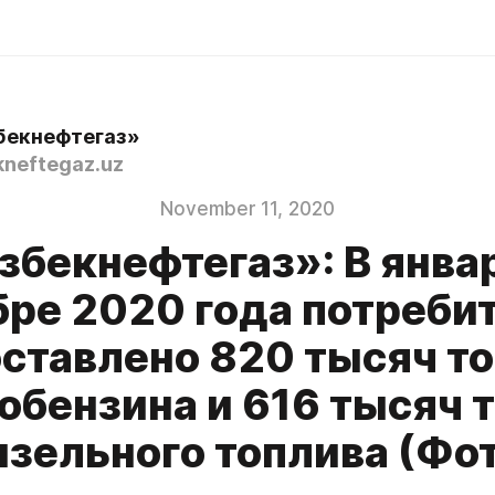
бекнефтегаз»
neftegaz.uz
November 11, 2020
збекнефтегаз»: В янва
бре 2020 года потреби
ставлено 820 тысяч т
обензина и 616 тысяч 
изельного топлива (Фот