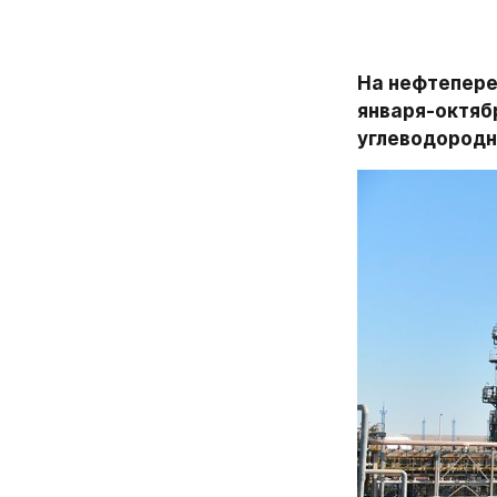
На нефтепере
января-октябр
углеводородн