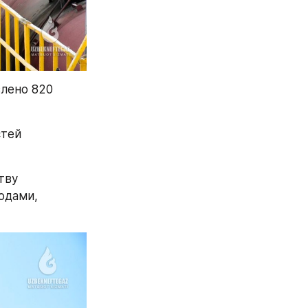
лено 820 
тей 
ву 
дами, 