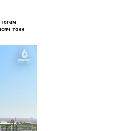
тогам 
яч  тонн 