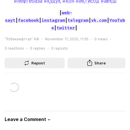
#нефтебаза
#қудуқ
#кон
#иқтисод
#аёқш
|
web-
sayt
|
facebook
|
instagram
|
telegram
|
vk.com
|
YouTub
e
|
twitter
|
“Ўзбекнефтгаз” АЖ
November 17, 2020, 11:55
0
views
0
reactions
0
replies
0
reposts
Repost
Share
Leave a Comment