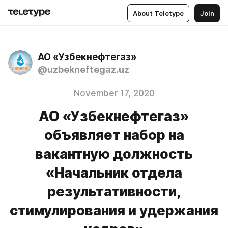
About Teletype
Join
АО «Узбекнефтегаз»
@uzbekneftegaz.uz
November 17, 2020
АО «Узбекнефтегаз»
объявляет набор на
вакантную должность
«Начальник отдела
результативности,
стимулирования и удержания