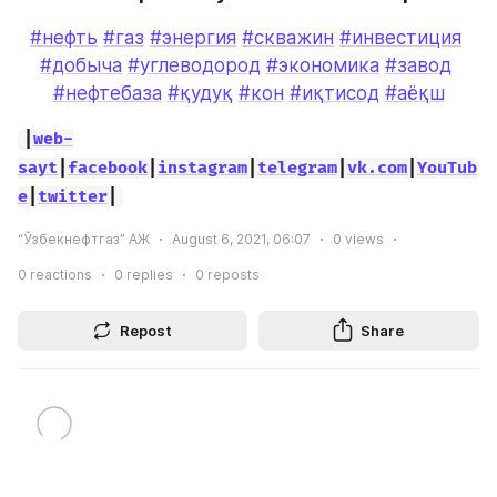
#нефть
#газ
#энергия
#скважин
#инвестиция
#добыча
#углеводород
#экономика
#завод
#нефтебаза
#қудуқ
#кон
#иқтисод
#аёқш
|
web-
sayt
|
facebook
|
instagram
|
telegram
|
vk.com
|
YouTub
e
|
twitter
|
“Ўзбекнефтгаз” АЖ
August 6, 2021, 06:07
0
views
0
reactions
0
replies
0
reposts
Repost
Share