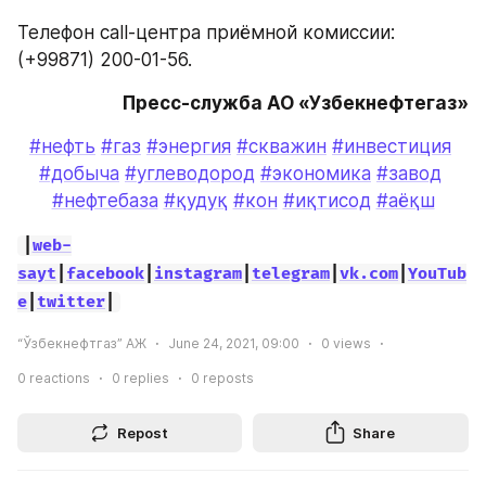
Телефон call-центра приёмной комиссии: 
(+99871) 200-01-56.
Пресс-служба АО «Узбекнефтегаз»
#нефть
#газ
#энергия
#скважин
#инвестиция
#добыча
#углеводород
#экономика
#завод
#нефтебаза
#қудуқ
#кон
#иқтисод
#аёқш
|
web-
sayt
|
facebook
|
instagram
|
telegram
|
vk.com
|
YouTub
e
|
twitter
|
“Ўзбекнефтгаз” АЖ
June 24, 2021, 09:00
0
views
0
reactions
0
replies
0
reposts
Repost
Share