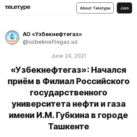
About Teletype
Join
АО «Узбекнефтегаз»
@uzbekneftegaz.uz
June 24, 2021
«Узбекнефтегаз»: Начался
приём в Филиал Российского
государственного
университета нефти и газа
имени И.М. Губкина в городе
Ташкенте