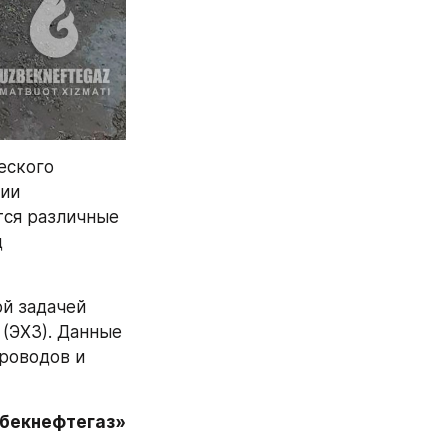
ского 
ии 
ся различные 
 
й задачей 
(ЭХЗ). Данные 
роводов и 
збекнефтегаз»