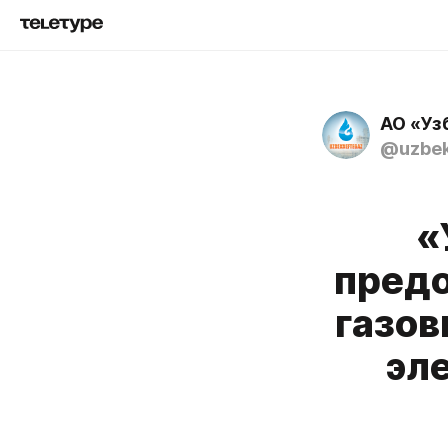
АО «Уз
@uzbek
«
предо
газов
эл