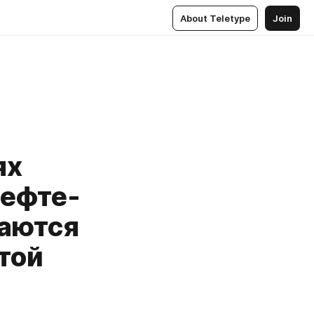
About Teletype
Join
ях
нефте-
ваются
той