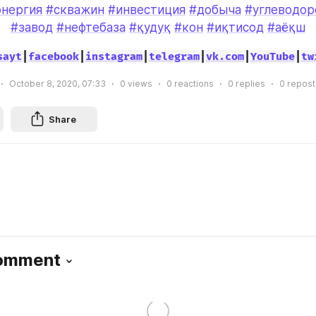
энергия
#скважин
#инвестиция
#добыча
#углеводор
#завод
#нефтебаза
#қудуқ
#кон
#иқтисод
#аёқш
sayt
|
facebook
|
instagram
|
telegram
|
vk.com
|
YouTube
|
tw
October 8, 2020, 07:33
0
views
0
reactions
0
replies
0
repost
Share
Comment