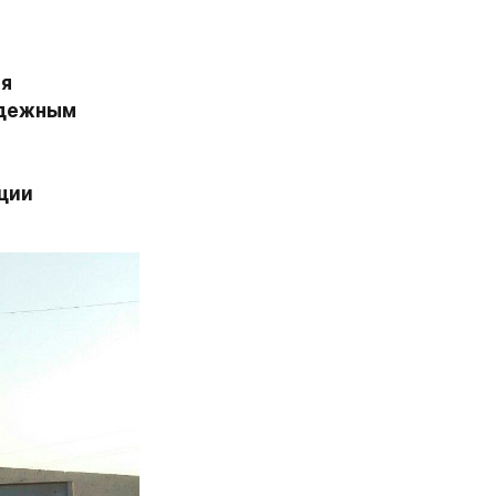
я 
дежным 
ции 