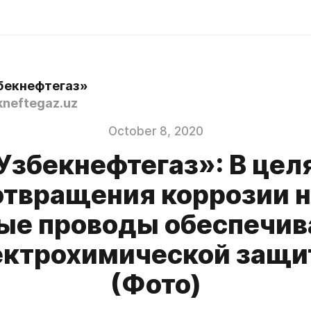
бекнефтегаз»
neftegaz.uz
October 8, 2020
Узбекнефтегаз»: В цел
твращения коррозии 
ые проводы обеспечи
ектрохимической защи
(Фото)