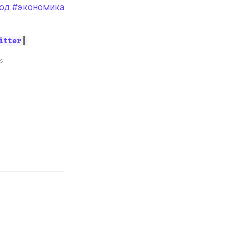
од
#экономика
itter
|
s