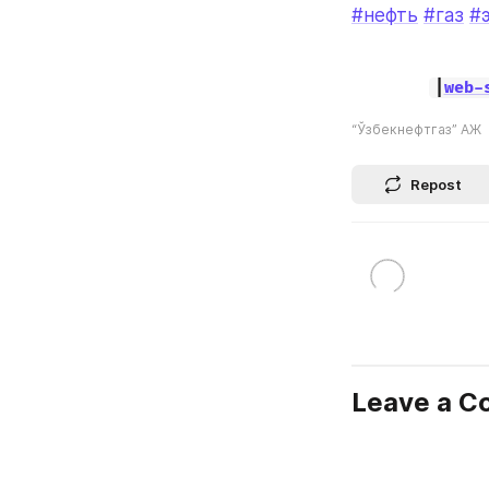
#нефть
#газ
#
|
web-
“Ўзбекнефтгаз” АЖ
Repost
Leave a 