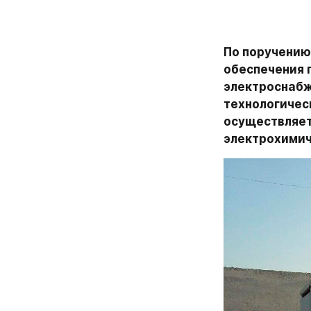
По поручению
обеспечения 
электроснабж
технологическ
осуществляет
электрохимич