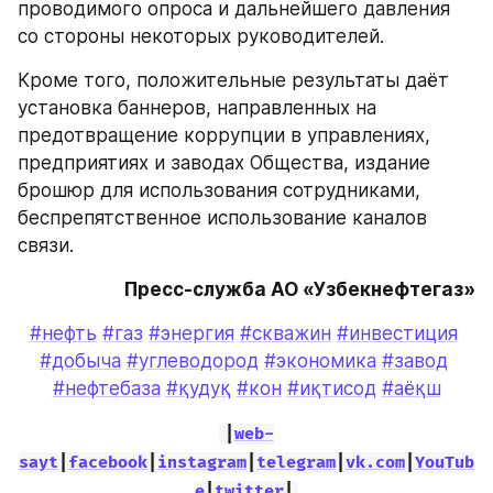
проводимого опроса и дальнейшего давления 
со стороны некоторых руководителей.
Кроме того, положительные результаты даёт 
установка баннеров, направленных на 
предотвращение коррупции в управлениях, 
предприятиях и заводах Общества, издание 
брошюр для использования сотрудниками, 
беспрепятственное использование каналов 
связи.
Пресс-служба АО «Узбекнефтегаз»
#нефть
#газ
#энергия
#скважин
#инвестиция
#добыча
#углеводород
#экономика
#завод
#нефтебаза
#қудуқ
#кон
#иқтисод
#аёқш
|
web-
sayt
|
facebook
|
instagram
|
telegram
|
vk.com
|
YouTub
e
|
twitter
|