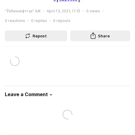
“Ўзбекнефтгаз” АЖ
April 13, 2021, 11:15
0
views
0
reactions
0
replies
0
reposts
Repost
Share
Leave a Comment