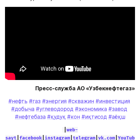
Пресс-служба АО «Узбекнефтегаз»
#нефть
#газ
#энергия
#скважин
#инвестиция
#добыча
#углеводород
#экономика
#завод
#нефтебаза
#қудуқ
#кон
#иқтисод
#аёқш
|
web-
sayt
|
facebook
|
instagram
|
telegram
|
vk.com
|
YouTub