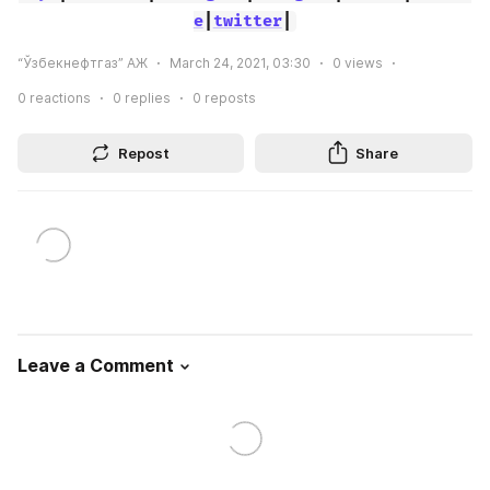
e
|
twitter
|
“Ўзбекнефтгаз” АЖ
March 24, 2021, 03:30
0
views
0
reactions
0
replies
0
reposts
Repost
Share
Leave a Comment