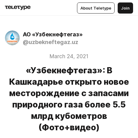
About Teletype
Join
АО «Узбекнефтегаз»
@uzbekneftegaz.uz
March 24, 2021
«Узбекнефтегаз»: В
Кашкадарье открыто новое
месторождение с запасами
природного газа более 5.5
млрд кубометров
(Фото+видео)