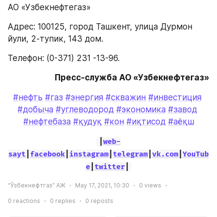
АО «Узбекнефтегаз»
Адрес: 100125, город Ташкент, улица Дурмон 
йули, 2-тупик, 143 дом. 
Телефон: (0-371) 231 -13-96.
Пресс-служба АО «Узбекнефтегаз»
#нефть
#газ
#энергия
#скважин
#инвестиция
#добыча
#углеводород
#экономика
#завод
#нефтебаза
#қудуқ
#кон
#иқтисод
#аёқш
|
web-
sayt
|
facebook
|
instagram
|
telegram
|
vk.com
|
YouTub
e
|
twitter
|
“Ўзбекнефтгаз” АЖ
May 17, 2021, 10:30
0
views
0
reactions
0
replies
0
reposts