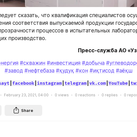
следует сказать, что квалификация специалистов осу
ения соответствия выпускаемой продукции государ
прозрачности процессов в испытательных лаборатор
их производство.
Пресс-служба АО «У
энергия
#скважин
#инвестиция
#добыча
#углеводор
#завод
#нефтебаза
#қудуқ
#кон
#иқтисод
#аёқш
sayt
|
facebook
|
instagram
|
telegram
|
vk.com
|
YouTube
|
tw
February 23, 2021, 04:00
0
views
0
reactions
0
replies
0
repo
Share