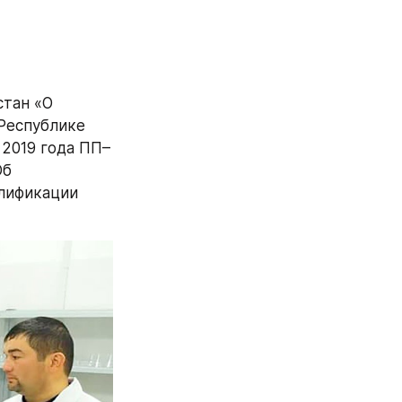
тан «О 
еспублике 
 2019 года ПП–
б 
лификации 