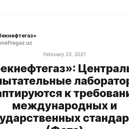
бекнефтегаз»
neftegaz.uz
February 23, 2021
екнефтегаз»: Центра
пытательные лаборато
аптируются к требован
международных и
сударственных стандар