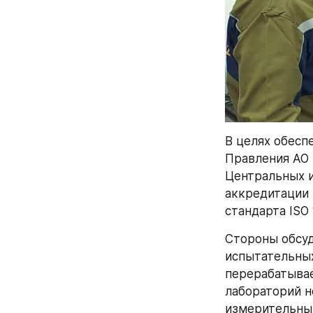
В целях обесп
Правления АО 
Центральных и
аккредитации 
стандарта ISO
Стороны обсуд
испытательных
перерабатывае
лабораторий 
измерительным