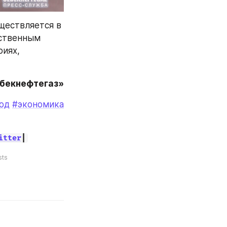
ществляется в 
ственным 
иях, 
збекнефтегаз»
од
#экономика
itter
|
sts