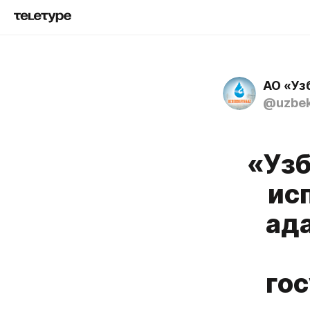
АО «Уз
@uzbek
«Узб
ис
ад
го