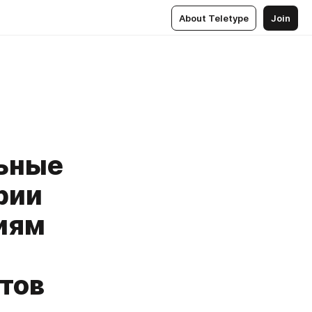
About Teletype
Join
льные
рии
иям
тов