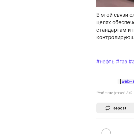
В этой связи 
целях обеспеч
стандартам и 
контролирующ
#нефть
#газ
#
|
web-
“Ўзбекнефтгаз” АЖ
Repost