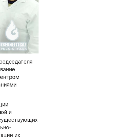
редседателя 
вание 
ентром 
ниями 
ии 
ой и 
существующих 
ьно-
ции их 