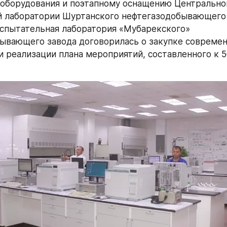
оборудования и поэтапному оснащению Центральной
й лаборатории Шуртанского нефтегазодобывающего
спытательная лаборатория «Мубарекского» 
ывающего завода договорилась о закупке современ
и реализации плана мероприятий, составленного к 5