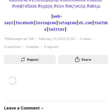
#нефтебаза
#қудуқ
#кон
#иқтисод
#аёқш
|
web-
sayt
|
facebook
|
instagram
|
telegram
|
vk.com
|
YouTub
e
|
twitter
|
“Ўзбекнефтгаз” АЖ
February 13, 2021, 07:00
0
views
0
reactions
0
replies
0
reposts
Repost
Share
Leave a Comment