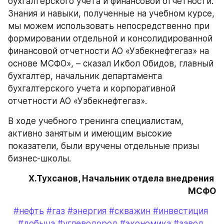
бухгалтерского учета и финансовой отчетности. 
Знания и навыки, полученные на учебном курсе, 
мы можем использовать непосредственно при 
формировании отдельной и консолидированной 
финансовой отчетности АО «Узбекнефтегаз» на 
основе МСФО», – сказал Икбол Обидов, главный 
бухгалтер, начальник департамента 
бухгалтерского учета и корпоративной 
отчетности АО «Узбекнефтегаз».
В ходе учебного тренинга специалистам, 
активно занятым и имеющим высокие 
показатели, были вручены отдельные призы 
бизнес-школы.
Х.Тухсанов, Начальник отдела внедрения 
МСФО
#нефть
#газ
#энергия
#скважин
#инвестиция
#добыча
#углеводород
#экономика
#завод