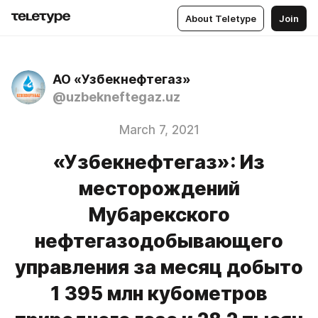
About Teletype
Join
АО «Узбекнефтегаз»
@uzbekneftegaz.uz
March 7, 2021
«Узбекнефтегаз»: Из
месторождений
Мубарекского
нефтегазодобывающего
управления за месяц добыто
1 395 млн кубометров