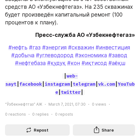
средств АО «Узбекнефтегаз». На 235 скважинах 
будет произведён капитальный ремонт (100 
процентов к плану).
Пресс-служба АО «Узбекнефтегаз»
#нефть
#газ
#энергия
#скважин
#инвестиция
#добыча
#углеводород
#экономика
#завод
#нефтебаза
#қудуқ
#кон
#иқтисод
#аёқш
|
web-
sayt
|
facebook
|
instagram
|
telegram
|
vk.com
|
YouTub
e
|
twitter
|
“Ўзбекнефтгаз” АЖ
March 7, 2021, 07:30
0
views
0
reactions
0
replies
0
reposts
Repost
Share