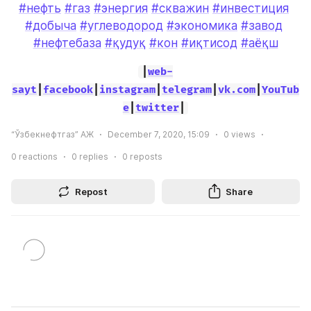
#нефть
#газ
#энергия
#скважин
#инвестиция
#добыча
#углеводород
#экономика
#завод
#нефтебаза
#қудуқ
#кон
#иқтисод
#аёқш
|
web-
sayt
|
facebook
|
instagram
|
telegram
|
vk.com
|
YouTub
e
|
twitter
|
“Ўзбекнефтгаз” АЖ
December 7, 2020, 15:09
0
views
0
reactions
0
replies
0
reposts
Repost
Share