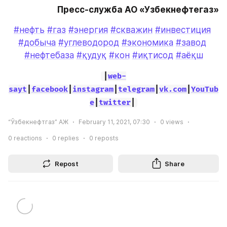
Пресс-служба АО «Узбекнефтегаз»
#нефть
#газ
#энергия
#скважин
#инвестиция
#добыча
#углеводород
#экономика
#завод
#нефтебаза
#қудуқ
#кон
#иқтисод
#аёқш
|
web-
sayt
|
facebook
|
instagram
|
telegram
|
vk.com
|
YouTub
e
|
twitter
|
“Ўзбекнефтгаз” АЖ
February 11, 2021, 07:30
0
views
0
reactions
0
replies
0
reposts
Repost
Share