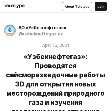
About Teletype
Join
АО «Узбекнефтегаз»
@uzbekneftegaz.uz
April 16, 2021
«Узбекнефтегаз»:
Проводятся
сейсморазведочные работы
3D для открытия новых
месторождений природного
газа и изучения