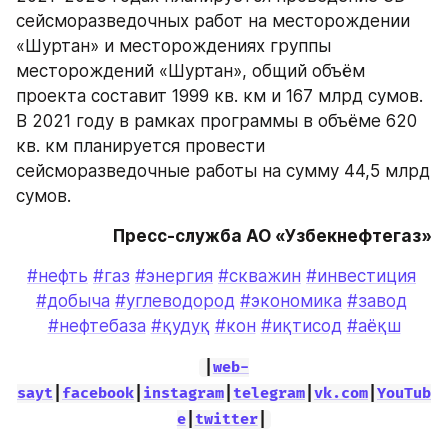
сейсморазведочных работ на месторождении 
«Шуртан» и месторождениях группы 
месторождений «Шуртан», общий объём 
проекта составит 1999 кв. км и 167 млрд сумов. 
В 2021 году в рамках программы в объёме 620 
кв. км планируется провести 
сейсморазведочные работы на сумму 44,5 млрд 
сумов.
Пресс-служба АО «Узбекнефтегаз»
#нефть
#газ
#энергия
#скважин
#инвестиция
#добыча
#углеводород
#экономика
#завод
#нефтебаза
#қудуқ
#кон
#иқтисод
#аёқш
|
web-
sayt
|
facebook
|
instagram
|
telegram
|
vk.com
|
YouTub
e
|
twitter
|