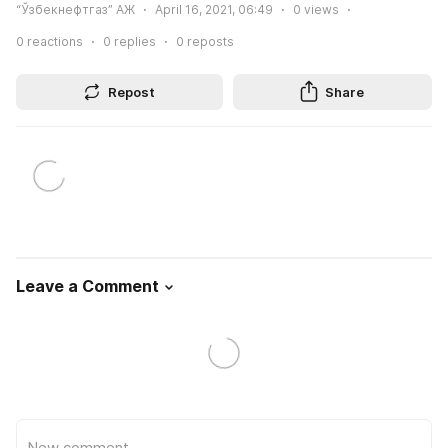
“Ўзбекнефтгаз” АЖ
April 16, 2021, 06:49
0
views
0
reactions
0
replies
0
reposts
Repost
Share
Leave a Comment