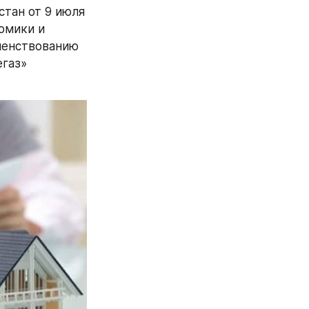
тан от 9 июля 
мики и 
енствованию 
газ» 