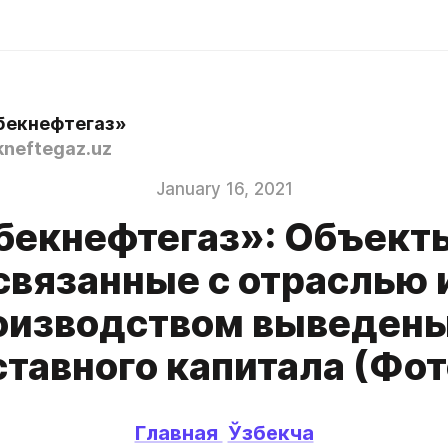
бекнефтегаз»
neftegaz.uz
January 16, 2021
бекнефтегаз»: Объекты
связанные с отраслью 
оизводством выведены
ставного капитала (Фот
Главная 
Ўзбекча