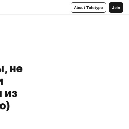
About Teletype
Join
, не
и
 из
о)