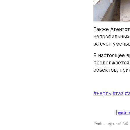
Также Агентст
непрофильных 
за счет умень
В настоящее в
продолжается 
объектов, при
#нефть
#газ
#
|
web-
“Ўзбекнефтгаз” АЖ