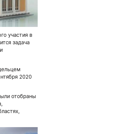
о участия в 
тся задача 
 
дельцем 
нтября 2020 
ыли отобраны 
, 
ластях, 