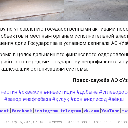
ву по управлению государственными активами пере
объектов и местным органам исполнительной власти
шения доли Государства в уставном капитале АО «Уз
ремя в целях дальнейшего финансового оздоровлени
работа по передаче государству непрофильных и п
надлежащих организациям системы.
Пресс-служба АО «У
энергия
#скважин
#инвестиция
#добыча
#углеводор
#завод
#нефтебаза
#қудуқ
#кон
#иқтисод
#аёқш
sayt
|
facebook
|
instagram
|
telegram
|
vk.com
|
YouTube
|
tw
January 16, 2021, 06:00
0
views
0
reactions
0
replies
0
repost