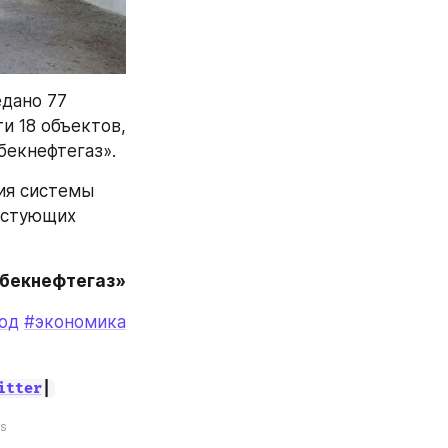
дано 77 
 18 объектов, 
бекнефтегаз».
я системы 
устующих 
збекнефтегаз»
од
#экономика
itter
|
s