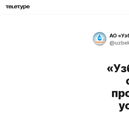
АО «Уз
@uzbek
«Уз
пр
у