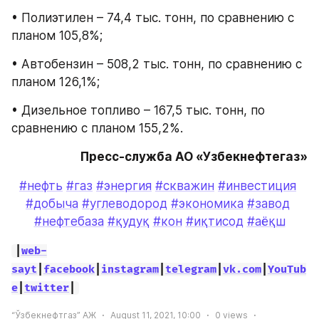
• Полиэтилен – 74,4 тыс. тонн, по сравнению с 
планом 105,8%;
• Автобензин – 508,2 тыс. тонн, по сравнению с 
планом 126,1%;
• Дизельное топливо – 167,5 тыс. тонн, по 
сравнению с планом 155,2%.
Пресс-служба АО «Узбекнефтегаз»
#нефть
#газ
#энергия
#скважин
#инвестиция
#добыча
#углеводород
#экономика
#завод
#нефтебаза
#қудуқ
#кон
#иқтисод
#аёқш
|
web-
sayt
|
facebook
|
instagram
|
telegram
|
vk.com
|
YouTub
e
|
twitter
|
“Ўзбекнефтгаз” АЖ
August 11, 2021, 10:00
0
views