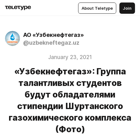
About Teletype
Join
АО «Узбекнефтегаз»
@uzbekneftegaz.uz
January 23, 2021
«Узбекнефтегаз»: Группа
талантливых студентов
будут обладателями
стипендии Шуртанского
газохимического комплекса
(Фото)