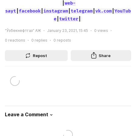
|
web-
sayt
|
facebook
|
instagram
|
telegram
|
vk.com
|
YouTub
e
|
twitter
|
“Ўзбекнефтгаз” АЖ
January 23, 2021, 15:45
0
views
0
reactions
0
replies
0
reposts
Repost
Share
Leave a Comment