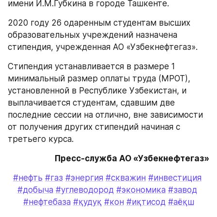
имени И.М.Губкина в городе Ташкенте. 
2020 году 26 одаренным студентам высших 
образовательных учреждений назначена 
стипендия, учрежденная АО «Узбекнефтегаз».
Стипендия устанавливается в размере 1 
минимальный размер оплаты труда (МРОТ), 
установленной в Республике Узбекистан, и 
выплачивается студентам, сдавшим две 
последние сессии на отлично, вне зависимости 
от получения других стипендий начиная с 
третьего курса.
Пресс-служба АО «Узбекнефтегаз»
#нефть
#газ
#энергия
#скважин
#инвестиция
#добыча
#углеводород
#экономика
#завод
#нефтебаза
#қудуқ
#кон
#иқтисод
#аёқш