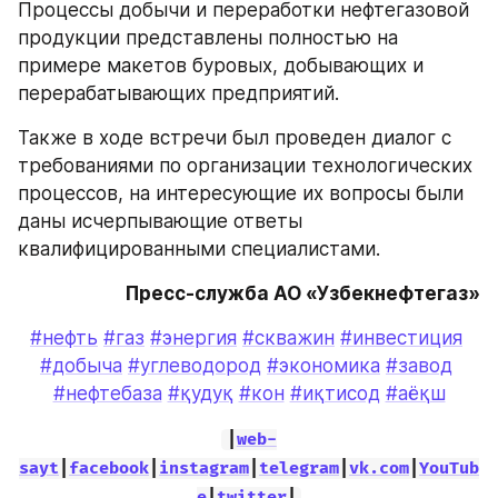
Процессы добычи и переработки нефтегазовой 
продукции представлены полностью на 
примере макетов буровых, добывающих и 
перерабатывающих предприятий.
Также в ходе встречи был проведен диалог с 
требованиями по организации технологических 
процессов, на интересующие их вопросы были 
даны исчерпывающие ответы 
квалифицированными специалистами.
Пресс-служба АО «Узбекнефтегаз»
#нефть
#газ
#энергия
#скважин
#инвестиция
#добыча
#углеводород
#экономика
#завод
#нефтебаза
#қудуқ
#кон
#иқтисод
#аёқш
|
web-
sayt
|
facebook
|
instagram
|
telegram
|
vk.com
|
YouTub
e
|
twitter
|