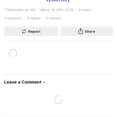
“Ўзбекнефтгаз” АЖ
March 18, 2021, 14:30
0
views
0
reactions
0
replies
0
reposts
Repost
Share
Leave a Comment