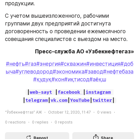
продукции.
С учетом вышеизложенного, рабочими 
группами двух предприятий достигнута 
договоренность о проведении ежемесячного 
совещания специалистов с выездом на место.
Пресс-служба АО «Узбекнефтегаз»
#нефть
#газ
#энергия
#скважин
#инвестиция
#доб
ыча
#углеводород
#экономика
#завод
#нефтебаза
#қудуқ
#кон
#иқтисод
#аёқш
|
web-sayt
 |
facebook 
|
instagram
|
telegram
|
vk.com
|
YouTube
|
twitter
|
“Ўзбекнефтгаз” АЖ
October 12, 2020, 11:47
0
views
0
reactions
0
replies
0
reposts
Repost
Share