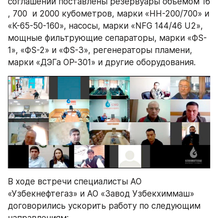
соглашений поставлены резервуары объемом 16 
, 700  и 2000 кубометров, марки «НН-200/700» и 
«К-65-50-160», насосы, марки «NFG 144/46 U2», 
мощные фильтрующие сепараторы, марки «ФS-
1», «ФS-2» и «ФS-3», регенераторы пламени, 
марки «ДЭГа ОР-301» и другие оборудования.
В ходе встречи специалисты АО 
«Узбекнефтегаз» и АО «Завод Узбекхиммаш» 
договорились ускорить работу по следующим 
направлениям: