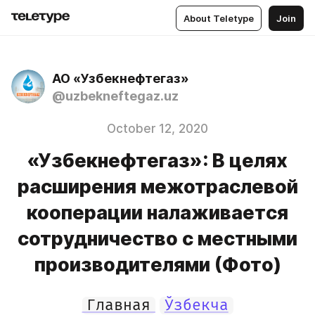
About Teletype
Join
АО «Узбекнефтегаз»
@uzbekneftegaz.uz
October 12, 2020
«Узбекнефтегаз»: В целях
расширения межотраслевой
кооперации налаживается
сотрудничество с местными
производителями (Фото)
Главная
Ўзбекча