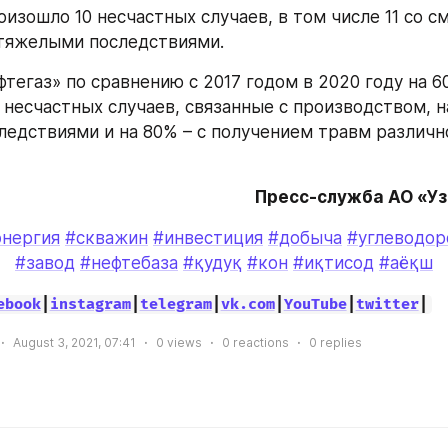
оизошло 10 несчастных случаев, в том числе 11 со с
 тяжелыми последствиями. 
тегаз» по сравнению с 2017 годом в 2020 году на 6
 несчастных случаев, связанные с производством, на
едствиями и на 80% – с получением травм различно
Пресс-служба АО «У
энергия
#скважин
#инвестиция
#добыча
#углеводор
#завод
#нефтебаза
#қудуқ
#кон
#иқтисод
#аёқш
ebook
|
instagram
|
telegram
|
vk.com
|
YouTube
|
twitter
|
August 3, 2021, 07:41
0
views
0
reactions
0
replies