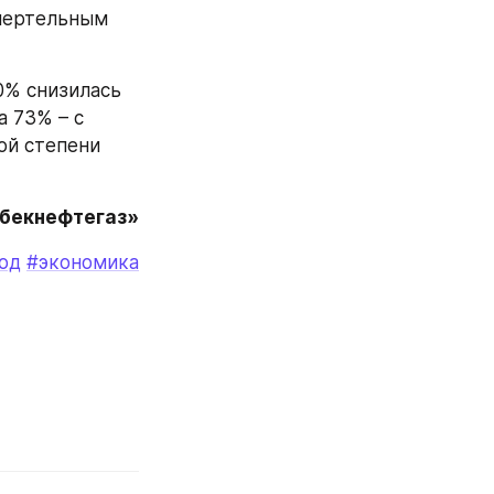
мертельным 
0% снизилась 
 73% – с 
й степени 
збекнефтегаз»
од
#экономика