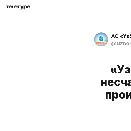
АО «Уз
@uzbek
«Уз
несч
прои