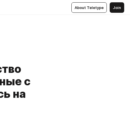
About Teletype
Join
ство
ные с
сь на