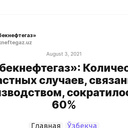
бекнефтегаз»
neftegaz.uz
August 3, 2021
бекнефтегаз»: Количе
астных случаев, связан
зводством, сократило
60%
Главная
Ўзбекча