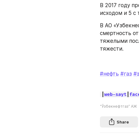
В 2017 году пр
исходом и 5 с
В АО «Узбекнеф
смертность от
тяжелыми посл
тяжести.
#нефть
#газ
#
|
web-sayt
|
fac
“Ўзбекнефтгаз” АЖ
Share