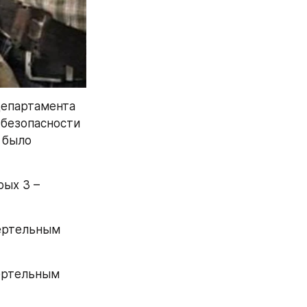
департамента 
безопасности 
 было 
ых 3 – 
ертельным 
ертельным 