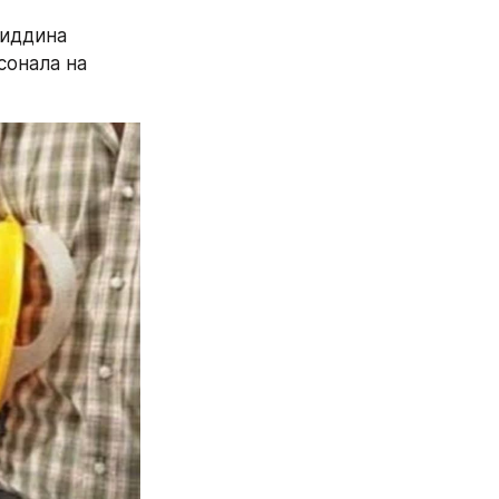
иддина 
онала на 