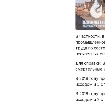
В частности, в
промышленной 
труда по сост
несчастных сл
Для справки: В
смертельные и
В 2019 году п
исходом и 3 с
В 2018 году п
исходом и 2 с