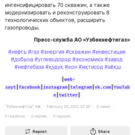
интенсифицировать 70 скважин, а также 
модернизировать и реконструировать 8 
технологических объектов, расширить 
газопроводы.
Пресс-служба АО «Узбекнефтегаз»
#нефть
#газ
#энергия
#скважин
#инвестиция
#добыча
#углеводород
#экономика
#завод
#нефтебаза
#қудуқ
#кон
#иқтисод
#аёқш
|
web-
sayt
|
facebook
|
instagram
|
telegram
|
vk.com
|
YouTub
e
|
twitter
|
“Ўзбекнефтгаз” АЖ
February 20, 2021, 07:30
0
views
0
reactions
0
replies
0
reposts
Repost
Share