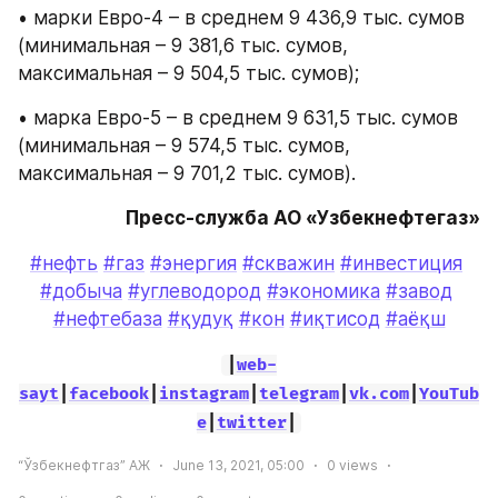
• марки Евро-4 – в среднем 9 436,9 тыс. сумов 
(минимальная – 9 381,6 тыс. сумов, 
максимальная – 9 504,5 тыс. сумов);
• марка Евро-5 – в среднем 9 631,5 тыс. сумов 
(минимальная – 9 574,5 тыс. сумов, 
максимальная – 9 701,2 тыс. сумов).
Пресс-служба АО «Узбекнефтегаз»
#нефть
#газ
#энергия
#скважин
#инвестиция
#добыча
#углеводород
#экономика
#завод
#нефтебаза
#қудуқ
#кон
#иқтисод
#аёқш
|
web-
sayt
|
facebook
|
instagram
|
telegram
|
vk.com
|
YouTub
e
|
twitter
|
“Ўзбекнефтгаз” АЖ
June 13, 2021, 05:00
0
views