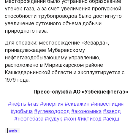
месторождении было устранено образование 
утечек газа, а за счет увеличения пропускной 
способности трубопроводов было достигнуто 
увеличение суточного объема добычи 
природного газа.
Для справки: месторождение «Зеварда», 
принадлежащее Мубарекскому 
нефтегазодобывающему управлению, 
расположено в Миришкарском районе 
Кашкадарьинской области и эксплуатируется с 
1979 года. 
Пресс-служба АО «Узбекнефтегаз»
#нефть
#газ
#энергия
#скважин
#инвестиция
#добыча
#углеводород
#экономика
#завод
#нефтебаза
#қудуқ
#кон
#иқтисод
#аёқш
|
web-