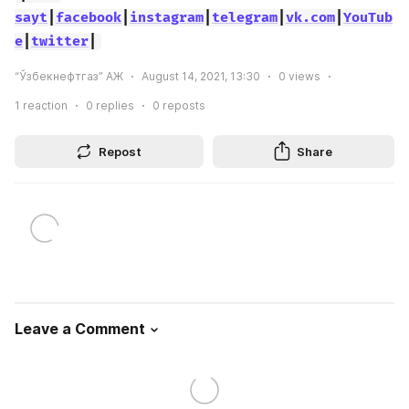
sayt
|
facebook
|
instagram
|
telegram
|
vk.com
|
YouTub
e
|
twitter
|
“Ўзбекнефтгаз” АЖ
August 14, 2021, 13:30
0
views
1
reaction
0
replies
0
reposts
Repost
Share
Leave a Comment