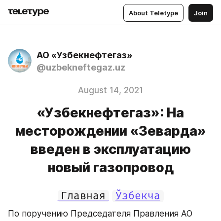
About Teletype
Join
АО «Узбекнефтегаз»
@uzbekneftegaz.uz
August 14, 2021
«Узбекнефтегаз»: На
месторождении «Зеварда»
введен в эксплуатацию
новый газопровод
Главная
Ўзбекча
По поручению Председателя Правления АО 