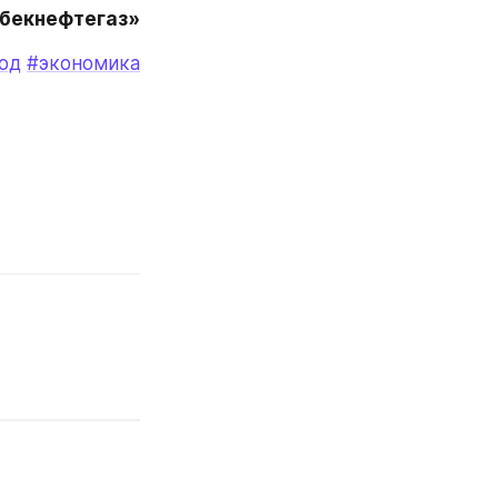
збекнефтегаз»
од
#экономика