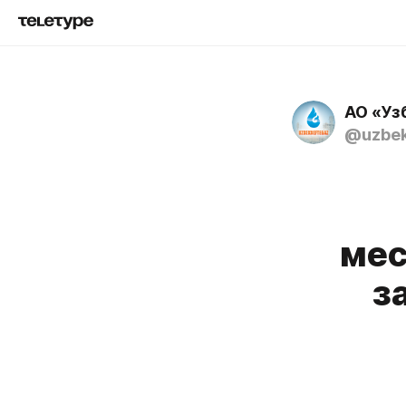
АО «Уз
@uzbek
мес
з