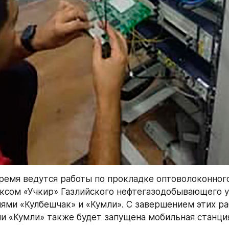
ремя ведутся работы по прокладке оптоволоконного 
сом «Учкир» Газлийского нефтегазодобывающего уп
ми «Кулбешчак» и «Кумли». С завершением этих раб
 «Кумли» также будет запущена мобильная станция