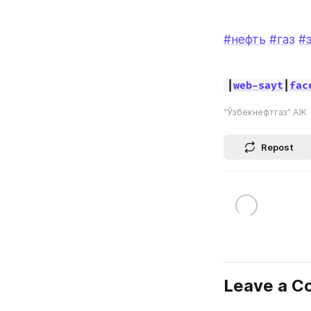
#нефть
#газ
#
|
web-sayt
|
fac
“Ўзбекнефтгаз” АЖ
Repost
Leave a 