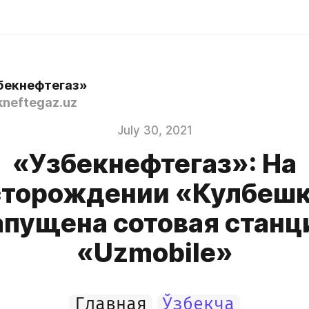
бекнефтегаз»
neftegaz.uz
July 30, 2021
«Узбекнефтегаз»: На
торождении «Кулбеш
апущена сотовая станц
«Uzmobile»
Главная
Ўзбекча