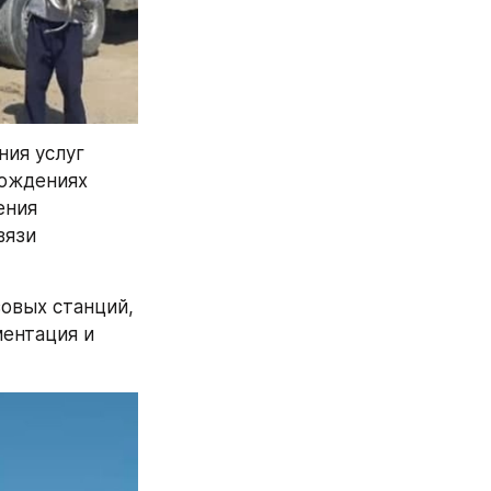
ия услуг 
ождениях 
ния 
язи 
овых станций, 
ентация и 