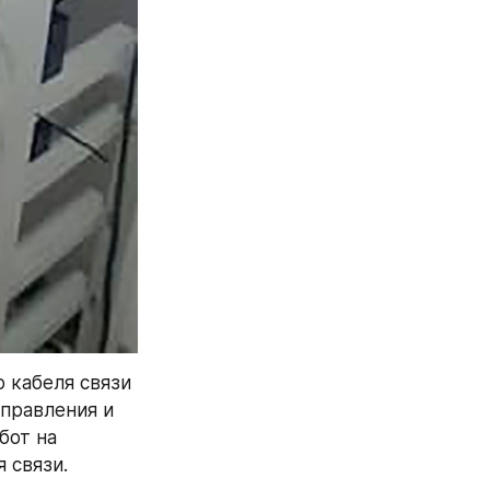
кабеля связи 
равления и 
от на 
 связи.