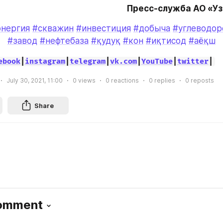
Пресс-служба АО «У
энергия
#скважин
#инвестиция
#добыча
#углеводор
#завод
#нефтебаза
#қудуқ
#кон
#иқтисод
#аёқш
ebook
|
instagram
|
telegram
|
vk.com
|
YouTube
|
twitter
|
July 30, 2021, 11:00
0
views
0
reactions
0
replies
0
reposts
Share
Comment