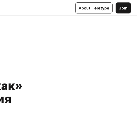
About Teletype
Join
как»
ия