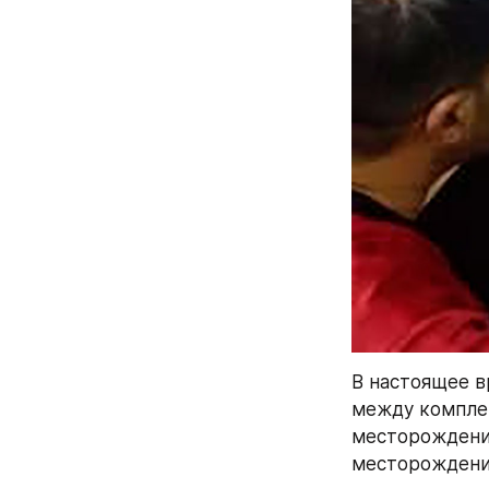
В настоящее в
между комплек
месторождения
месторождении