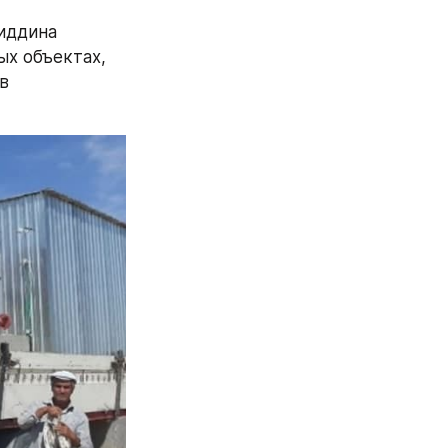
ддина 
х объектах, 
 