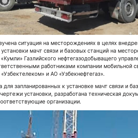
изучена ситуация на месторождениях в целях внедрен
, установки мачт связи и базовых станций на местор
 «Кумли» Газлийского нефтегазодобыващего управле
тветственными работниками компании мобильной св
К «Узбектелеком» и АО «Узбекнефтегаз». 
 для запланированных к установке мачт связи и баз
чертежи установки, разработана техническая докум
соответствующие организации.