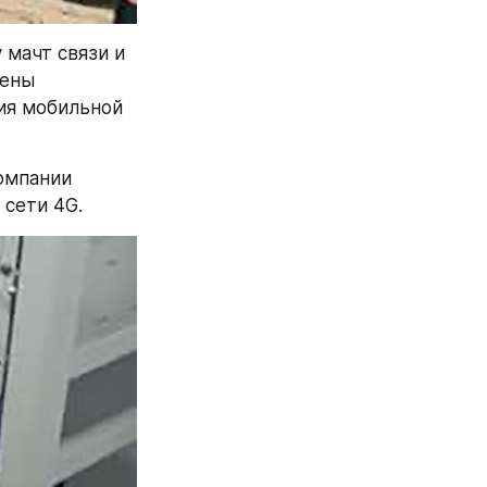
мачт связи и 
ены 
ия мобильной 
омпании 
 сети 4G.