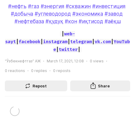
#нефть
#газ
#энергия
#скважин
#инвестиция
#добыча
#углеводород
#экономика
#завод
#нефтебаза
#қудуқ
#кон
#иқтисод
#аёқш
|
web-
sayt
|
facebook
|
instagram
|
telegram
|
vk.com
|
YouTub
e
|
twitter
|
“Ўзбекнефтгаз” АЖ
March 17, 2021, 12:08
0
views
0
reactions
0
replies
0
reposts
Repost
Share