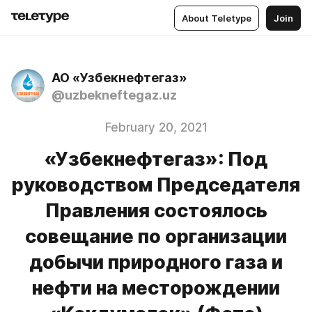
About Teletype
Join
АО «Узбекнефтегаз»
@uzbekneftegaz.uz
February 20, 2021
«Узбекнефтегаз»: Под
руководством Председателя
Правления состоялось
совещание по организации
добычи природного газа и
нефти на месторождении