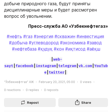
добыче природного газа, будут приняты 
дисциплинарные меры и будет рассмотрен 
вопрос об увольнении.
Пресс-служба АО «Узбекнефтегаз»
#нефть
#газ
#энергия
#скважин
#инвестиция
#добыча
#углеводород
#экономика
#завод
#нефтебаза
#қудуқ
#кон
#иқтисод
#аёқш
|
web-
sayt
|
facebook
|
instagram
|
telegram
|
vk.com
|
YouTub
e
|
twitter
|
“Ўзбекнефтгаз” АЖ
February 20, 2021, 05:00
0
views
0
reactions
0
replies
0
reposts
Repost
Share