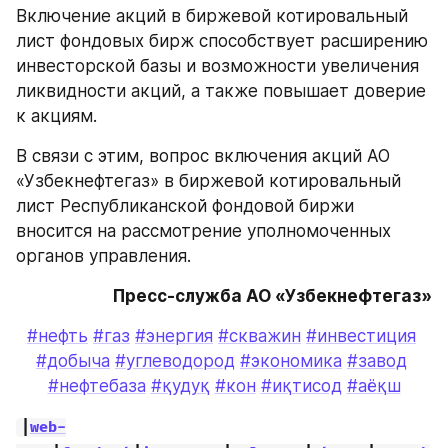
Включение акций в биржевой котировальный 
лист фондовых бирж способствует расширению 
инвесторской базы и возможности увеличения 
ликвидности акций, а также повышает доверие 
к акциям.
В связи с этим, вопрос включения акций АО 
«Узбекнефтегаз» в биржевой котировальный 
лист Республиканской фондовой биржи 
вносится на рассмотрение уполномоченных 
органов управления.
Пресс-служба АО «Узбекнефтегаз»
#нефть
#газ
#энергия
#скважин
#инвестиция
#добыча
#углеводород
#экономика
#завод
#нефтебаза
#қудуқ
#кон
#иқтисод
#аёқш
|
web-