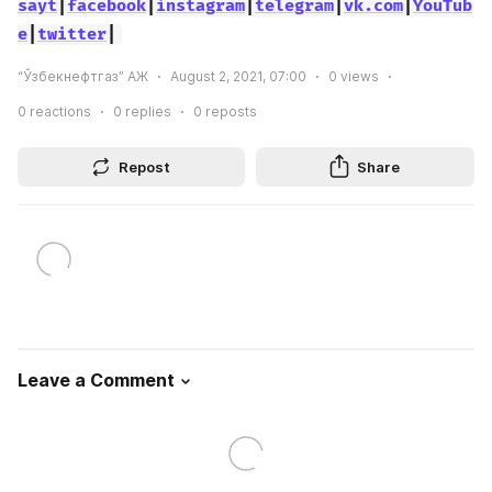
sayt
|
facebook
|
instagram
|
telegram
|
vk.com
|
YouTub
e
|
twitter
|
“Ўзбекнефтгаз” АЖ
August 2, 2021, 07:00
0
views
0
reactions
0
replies
0
reposts
Repost
Share
Leave a Comment