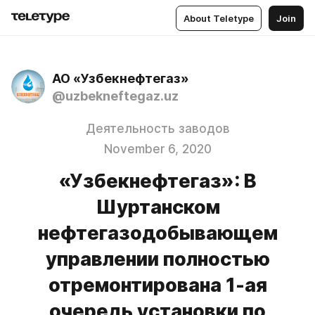
About Teletype
Join
АО «Узбекнефтегаз»
@uzbekneftegaz.uz
Деятельность заводов
November 6, 2020
«Узбекнефтегаз»: В
Шуртанском
нефтегазодобывающем
управлении полностью
отремонтирована 1-ая
очередь установки по