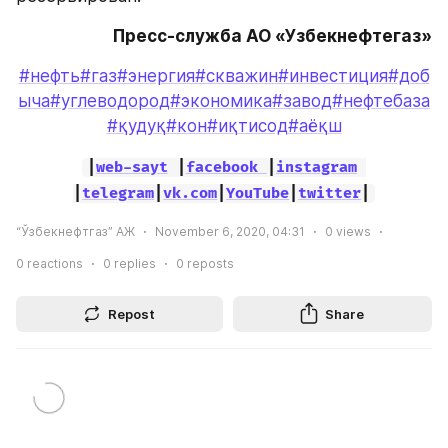
Пресс-служба АО «Узбекнефтегаз»
#нефть
#газ
#энергия
#скважин
#инвестиция
#доб
ыча
#углеводород
#экономика
#завод
#нефтебаза
#қудуқ
#кон
#иқтисод
#аёқш
|
web-sayt
 |
facebook 
|
instagram
|
telegram
|
vk.com
|
YouTube
|
twitter
|
“Ўзбекнефтгаз” АЖ
November 6, 2020, 04:31
0
views
0
reactions
0
replies
0
reposts
Repost
Share