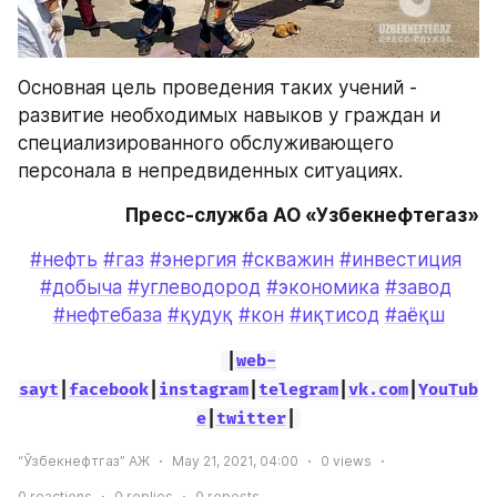
Основная цель проведения таких учений - 
развитие необходимых навыков у граждан и 
специализированного обслуживающего 
персонала в непредвиденных ситуациях. 
Пресс-служба АО «Узбекнефтегаз»
#нефть
#газ
#энергия
#скважин
#инвестиция
#добыча
#углеводород
#экономика
#завод
#нефтебаза
#қудуқ
#кон
#иқтисод
#аёқш
|
web-
sayt
|
facebook
|
instagram
|
telegram
|
vk.com
|
YouTub
e
|
twitter
|
“Ўзбекнефтгаз” АЖ
May 21, 2021, 04:00
0
views
0
reactions
0
replies
0
reposts