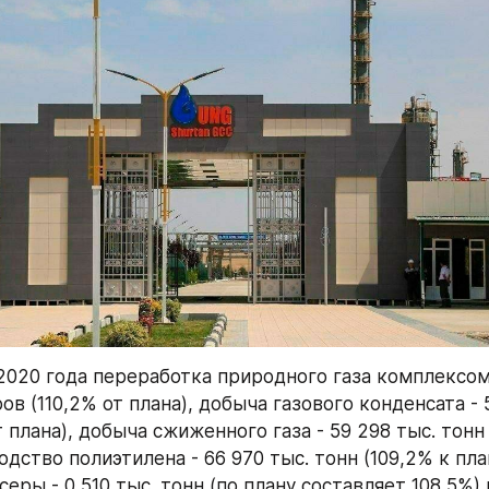
2020 года переработка природного газа комплексом -
ров (110,2% от плана), добыча газового конденсата - 5
т плана), добыча сжиженного газа - 59 298 тыс. тонн 
одство полиэтилена - 66 970 тыс. тонн (109,2% к план
еры - 0,510 тыс. тонн (по плану составляет 108,5%)