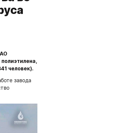
руса
АО 
полиэтилена, 
41 человек).
боте завода 
тво 