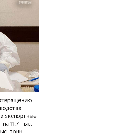
отвращению 
водства 
и экспортные 
а 11,7 тыс. 
с. тонн 