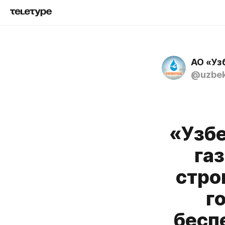
АО «Уз
@uzbek
«Узб
га
стро
г
бесп