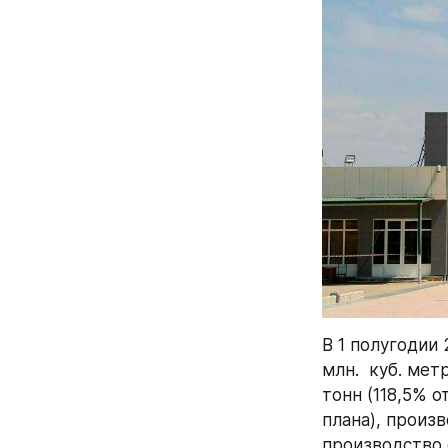
В 1 полугодии 
млн.  куб. мет
тонн (118,5% о
плана), произв
производство с