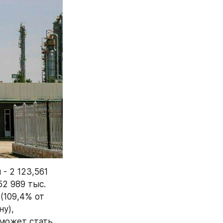
 2 123,561 
2 989 тыс. 
(109,4% от 
у), 
 может стать 