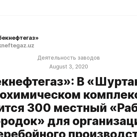
бекнефтегаз»
neftegaz.uz
Деятельность заводов
August 3, 2020
екнефтегаз»: В «Шурта
зохимическом комплек
ится 300 местный «Ра
ородок» для организац
еребойного производст