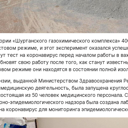
ории «Шуртанского газохимического комплекса» 400
хтовом режиме, и этот эксперимент оказался успешн
ут тест на коронавирус перед началом работы в вах
бновят свою работу после того, как станут известны
овом режиме они находятся в состоянии полной изо
нзии, выданной Министерством Здравоохранения Ре
 медицинскую деятельность, была запущена круглос
состоящая из 50 человек медицинского персонала. С
рно-эпидемиологического надзора была создана лаб
на коронавирус для мониторинга эпидемиологическо