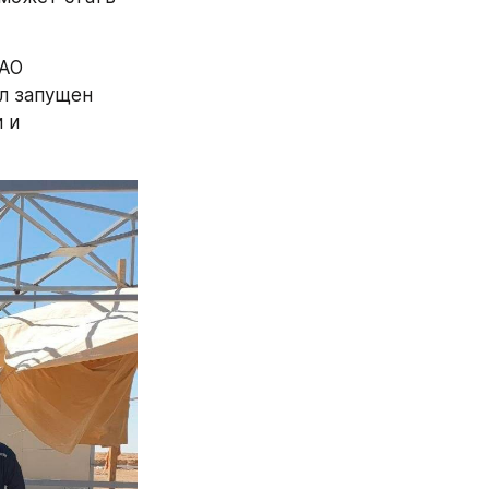
АО 
л запущен 
и 