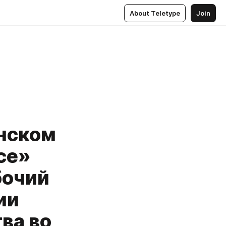
About Teletype
Join
нском
се»
бочий
ии
ва во