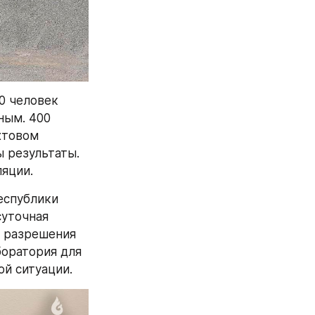
 человек 
ым. 400 
товом 
 результаты. 
ляции.
спублики 
уточная 
 разрешения 
оратория для 
й ситуации.