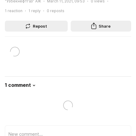
“Ўзбекнефтгаз” АЖ
March 11, 2021, 09:53
0
views
1
reaction
1
reply
0
reposts
Repost
Share
1 comment