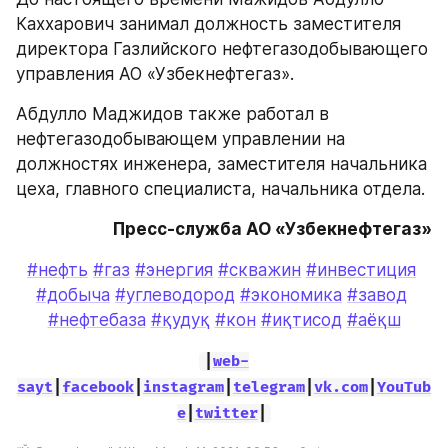
Каххарович занимал должность заместителя 
директора Газлийского нефтегазодобывающего 
управления АО «Узбекнефтегаз».
Абдулло Маджидов также работал в 
нефтегазодобывающем управлении на 
должностях инженера, заместителя начальника 
цеха, главного специалиста, начальника отдела.
Пресс-служба АО «Узбекнефтегаз»
#нефть
#газ
#энергия
#скважин
#инвестиция
#добыча
#углеводород
#экономика
#завод
#нефтебаза
#қудуқ
#кон
#иқтисод
#аёқш
|
web-
sayt
|
facebook
|
instagram
|
telegram
|
vk.com
|
YouTub
e
|
twitter
|