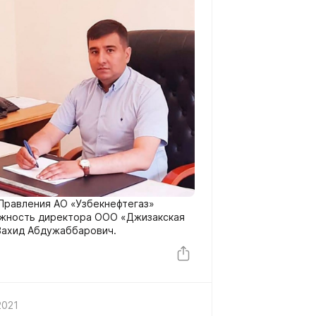
Правления АО «Узбекнефтегаз»
лжность директора ООО «Джизакская
Вахид Абдужаббарович.
2021