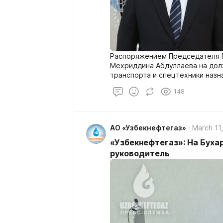
Распоряжением Председателя 
Мехриддина Абдуллаева на дол
транспорта и спецтехники наз
148
АО «Узбекнефтегаз»
March 11
«Узбекнефтегаз»: На Буха
руководитель