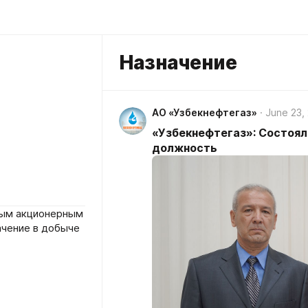
Назначение
АО «Узбекнефтегаз»
June 23,
«Узбекнефтегаз»: Состоял
должность
ным акционерным
чение в добыче