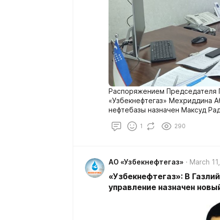
Распоряжением Председателя 
«Узбекнефтегаз» Мехриддина А
нефтебазы назначен Максуд Ра
1
290
АО «Узбекнефтегаз»
March 11
«Узбекнефтегаз»: В Газл
управление назначен новы