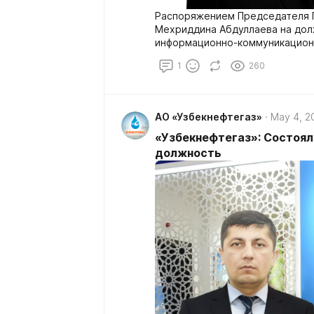
Распоряжением Председателя 
Мехриддина Абдуллаева на дол
информационно-коммуникацион
Рузимуродов Ориф Норбекович
1
260
АО «Узбекнефтегаз»
May 4, 2
«Узбекнефтегаз»: Состоял
должность