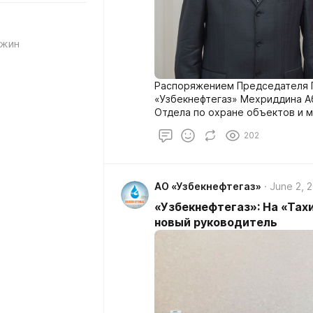
ажин
Распоряжением Председателя 
«Узбекнефтегаз» Мехриддина А
Отдела по охране объектов и 
Абдувалиев Дилшод Восикович.
202
АО «Узбекнефтегаз»
June 2, 
«Узбекнефтегаз»: На «Тах
новый руководитель