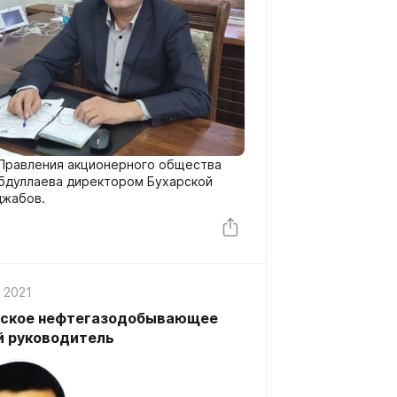
Правления акционерного общества
бдуллаева директором Бухарской
джабов.
, 2021
ийское нефтегазодобывающее
й руководитель