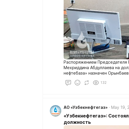
Распоряжением Председателя 
Мехриддина Абдуллаева на до
нефтебаза» назначен Орынбаев
132
АО «Узбекнефтегаз»
May 19, 
«Узбекнефтегаз»: Состоял
должность