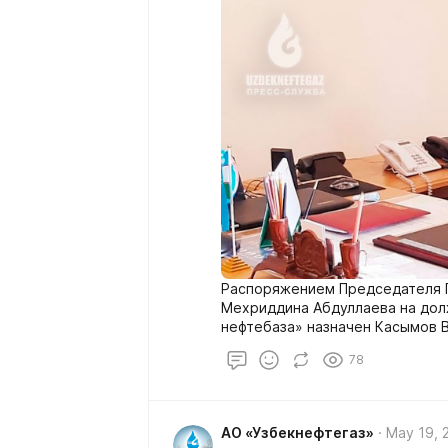
Распоряжением Председателя 
Мехриддина Абдуллаева на до
нефтебаза» назначен Касымов 
78
АО «Узбекнефтегаз»
May 19, 