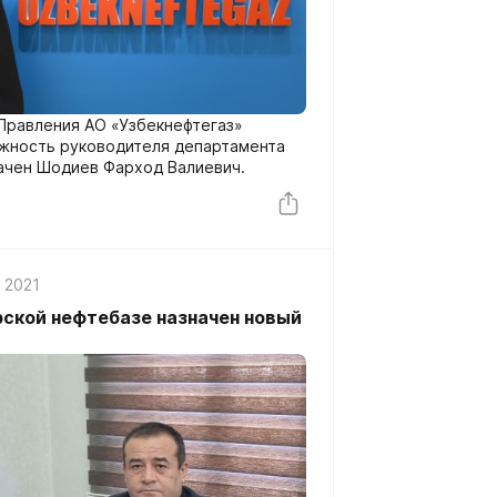
Правления АО «Узбекнефтегаз»
жность руководителя департамента
начен Шодиев Фарход Валиевич.
, 2021
рской нефтебазе назначен новый