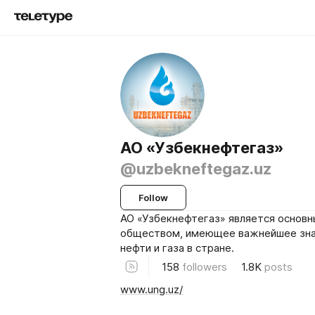
АО «Узбекнефтегаз»
@uzbekneftegaz.uz
Follow
АО «Узбекнефтегаз» является основ
обществом, имеющее важнейшее зна
нефти и газа в стране.
158
followers
1.8K
posts
www.ung.uz/