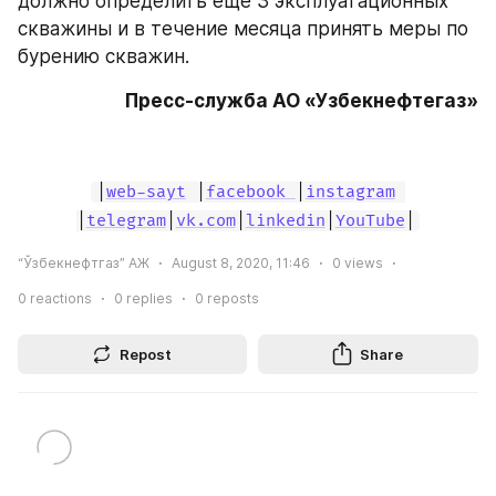
должно определить еще 3 эксплуатационных 
скважины и в течение месяца принять меры по 
бурению скважин.
Пресс-служба АО «Узбекнефтегаз»
|
web-sayt
 |
facebook 
|
instagram
|
telegram
|
vk.com
|
linkedin
|
YouTube
|
“Ўзбекнефтгаз” АЖ
August 8, 2020, 11:46
0
views
0
reactions
0
replies
0
reposts
Repost
Share