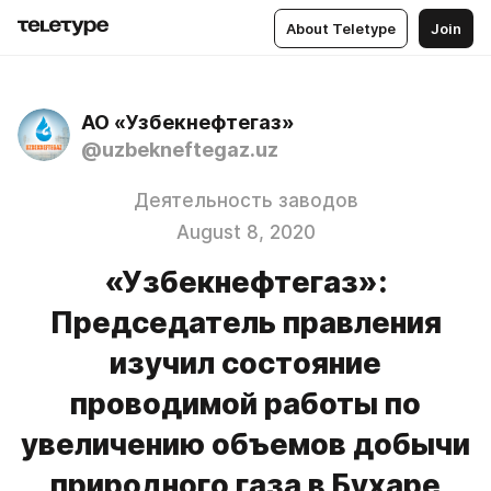
About Teletype
Join
АО «Узбекнефтегаз»
@uzbekneftegaz.uz
Деятельность заводов
August 8, 2020
«Узбекнефтегаз»:
Председатель правления
изучил состояние
проводимой работы по
увеличению объемов добычи
природного газа в Бухаре