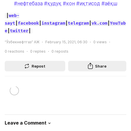
#нефтебаза
#қудуқ
#кон
#иқтисод
#аёқш
|
web-
sayt
|
facebook
|
instagram
|
telegram
|
vk.com
|
YouTub
e
|
twitter
|
“Ўзбекнефтгаз” АЖ
February 15, 2021, 06:30
0
views
0
reactions
0
replies
0
reposts
Repost
Share
Leave a Comment