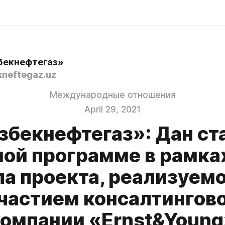
бекнефтегаз»
neftegaz.uz
Международные отношения
April 29, 2021
збекнефтегаз»: Дан ст
ной программе в рамках
па проекта, реализуемо
частием консалтингов
компании «Ernst&Young