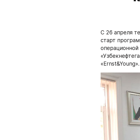
С 26 апреля т
старт програм
операционной 
«Узбекнефтега
«Ernst&Young».