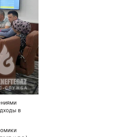
ниями 
дходы в 
омики 