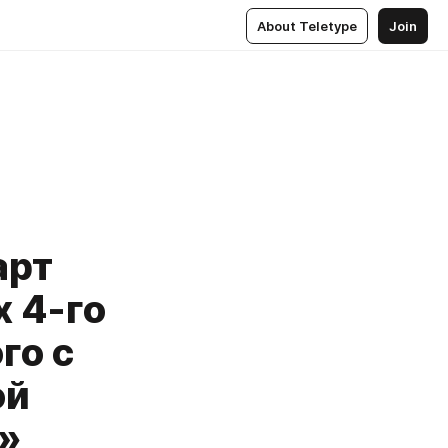
About Teletype
Join
арт
 4-го
го с
ой
»