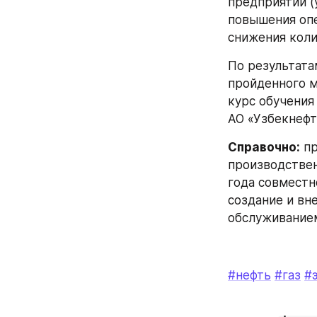
предприятий (у
повышения опе
снижения коли
По результата
пройденного м
курс обучения
АО «Узбекнефте
Справочно:
 п
производствен
года совместн
создание и вн
обслуживанием
#нефть
#газ
#