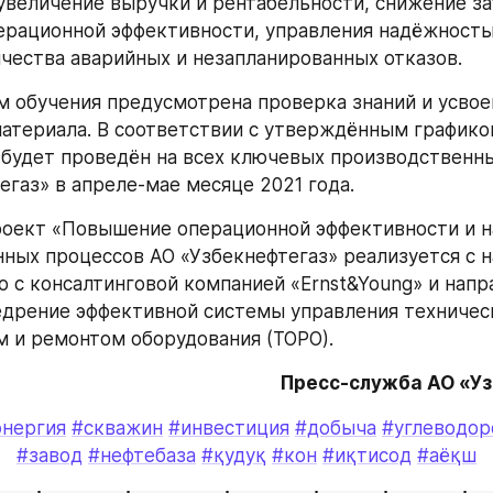
величение выручки и рентабельности, снижение затра
рационной эффективности, управления надёжностью
чества аварийных и незапланированных отказов. 
м обучения предусмотрена проверка знаний и усвоен
атериала. В соответствии с утверждённым графиком
 будет проведён на всех ключевых производственны
газ» в апреле-мае месяце 2021 года.  
роект «Повышение операционной эффективности и н
ных процессов АО «Узбекнефтегаз» реализуется с н
о с консалтинговой компанией «Ernst&Young» и напра
едрение эффективной системы управления техничес
 и ремонтом оборудования (ТОРО).
Пресс-служба АО «У
энергия
#скважин
#инвестиция
#добыча
#углеводор
#завод
#нефтебаза
#қудуқ
#кон
#иқтисод
#аёқш