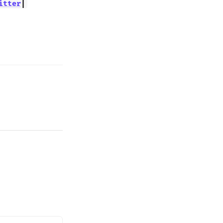
itter
|