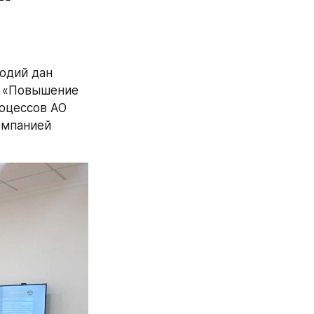
дий дан 
а «Повышение 
цессов АО 
мпанией 