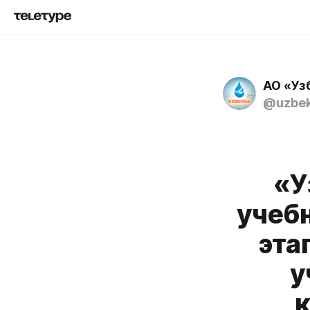
АО «Уз
@uzbek
«У
учеб
эта
у