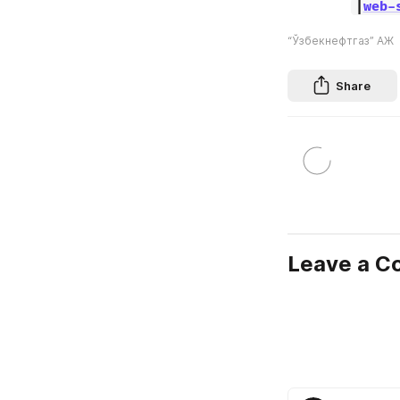
|
web-
“Ўзбекнефтгаз” АЖ
Share
Leave a 