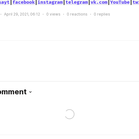
sayt
|
facebook
|
instagram
|
telegram
|
vk.com
|
YouTube
|
tw
April 29, 2021, 06:12
0
views
0
reactions
0
replies
Comment