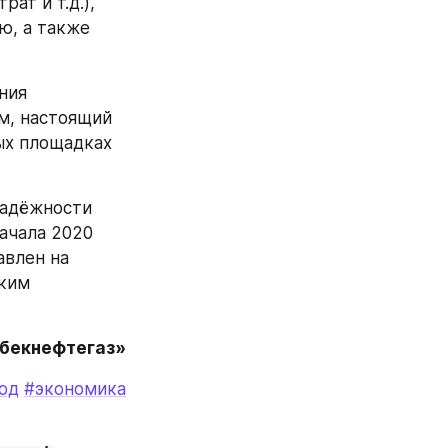
т и т.д.), 
, а также 
ия 
, настоящий 
х площадках 
адёжности 
ачала 2020 
влен на 
ким 
збекнефтегаз»
од
#экономика