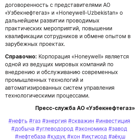
договоренность с представителями АО 
«Узбекнефтегаз» и «Honeywell-Uzbekistan» о 
дальнейшем развитии проводимых 
практических мероприятий, повышении 
квалификации сотрудников и обмене опытом в 
зарубежных проектах.
Справочно:
 Корпорация «Honeywell» является 
одной из ведущих мировых компаний по 
внедрению и обслуживанию современных 
промышленных технологий и 
автоматизированных систем управления 
технологическими процессами.
Пресс-служба АО «Узбекнефтегаз»
#нефть
#газ
#энергия
#скважин
#инвестиция
#добыча
#углеводород
#экономика
#завод
#нефтебаза
#қудуқ
#кон
#иқтисод
#аёқш