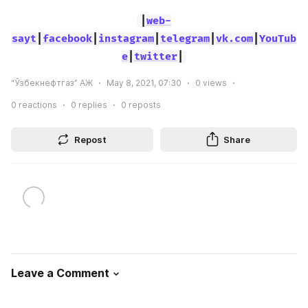
|
web-
sayt
|
facebook
|
instagram
|
telegram
|
vk.com
|
YouTub
e
|
twitter
|
“Ўзбекнефтгаз” АЖ
May 8, 2021, 07:30
0
views
0
reactions
0
replies
0
reposts
Repost
Share
Leave a Comment