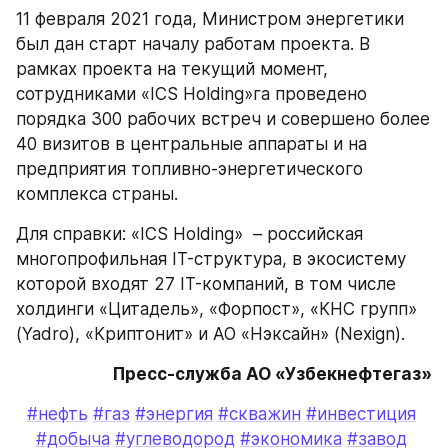
11 февраля 2021 года, Министром энергетики 
был дан старт началу работам проекта. В 
рамках проекта на текущий момент, 
сотрудниками «ICS Holding»га проведено 
порядка 300 рабочих встреч и совершено более 
40 визитов в центральные аппараты и на 
предприятия топливно-энергетического 
комплекса страны. 
Для справки: «ICS Holding»  – российская 
многопрофильная IT-структура, в экосистему 
которой входят 27 IT-компаний, в том числе 
холдинги «Цитадель», «Форпост», «КНС групп» 
(Yadro), «Криптонит» и АО «Нэксайн» (Nexign). 
Пресс-служба АО «Узбекнефтегаз»
#нефть
#газ
#энергия
#скважин
#инвестиция
#добыча
#углеводород
#экономика
#завод