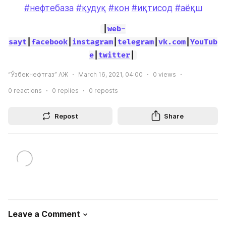
#нефтебаза
#қудуқ
#кон
#иқтисод
#аёқш
|
web-
sayt
|
facebook
|
instagram
|
telegram
|
vk.com
|
YouTub
e
|
twitter
|
“Ўзбекнефтгаз” АЖ
March 16, 2021, 04:00
0
views
0
reactions
0
replies
0
reposts
Repost
Share
Leave a Comment