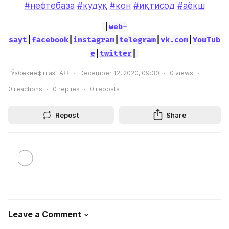
#нефтебаза
#қудуқ
#кон
#иқтисод
#аёқш
|
web-
sayt
|
facebook
|
instagram
|
telegram
|
vk.com
|
YouTub
e
|
twitter
|
“Ўзбекнефтгаз” АЖ
December 12, 2020, 09:30
0
views
0
reactions
0
replies
0
reposts
Repost
Share
Leave a Comment