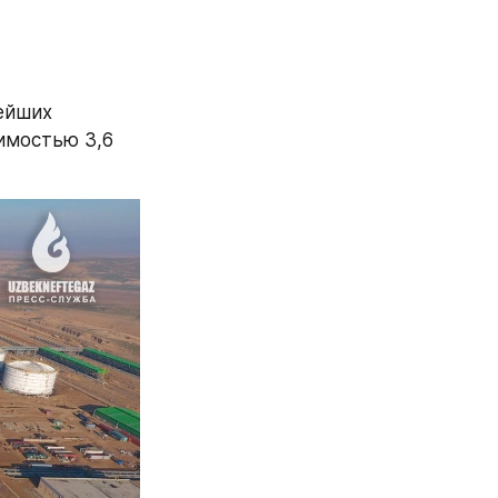
йших 
имостью 3,6 