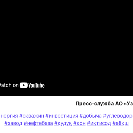
Пресс-служба АО «У
энергия
#скважин
#инвестиция
#добыча
#углеводор
#завод
#нефтебаза
#қудуқ
#кон
#иқтисод
#аёқш