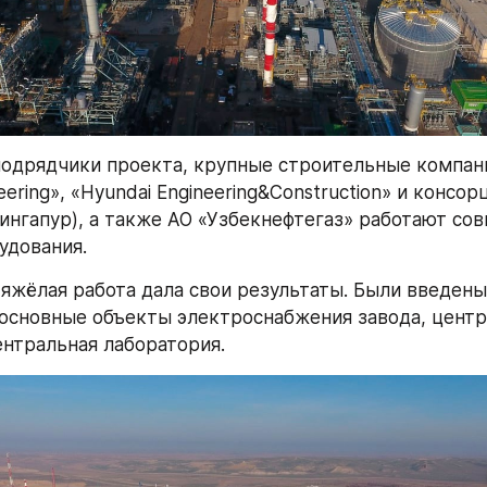
одрядчики проекта, крупные строительные компании
eering», «Hyundai Engineering&Construction» и консор
Сингапур), а также АО «Узбекнефтегаз» работают сов
удования.
тяжёлая работа дала свои результаты. Были введены 
основные объекты электроснабжения завода, центр
ентральная лаборатория.