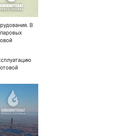
удования. В 
паровых 
овой 
ксплуатацию 
отовой 