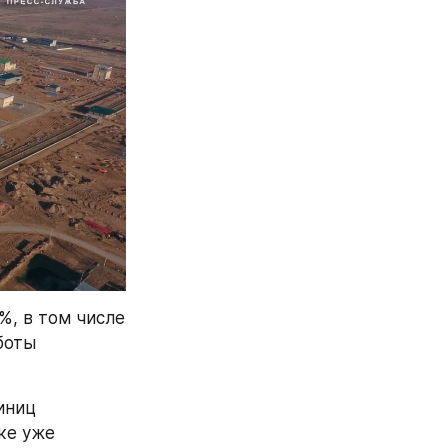
, в том числе 
оты 
ниц 
е уже 