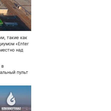
, такие как 
циумом «Enter 
местно над 
в 
альный пульт 