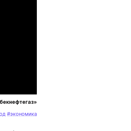
збекнефтегаз»
од
#экономика