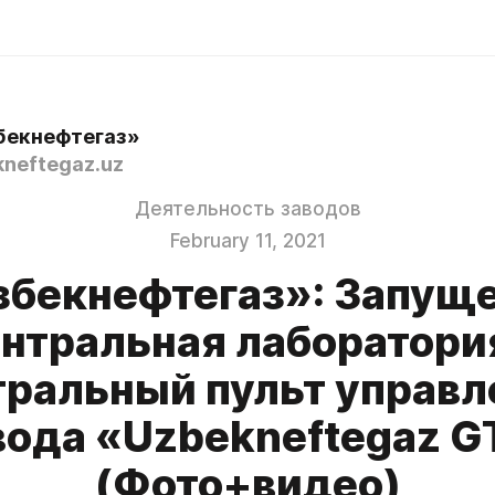
бекнефтегаз»
neftegaz.uz
Деятельность заводов
February 11, 2021
збекнефтегаз»: Запущ
нтральная лаборатори
тральный пульт управл
вода «Uzbekneftegaz G
(Фото+видео)