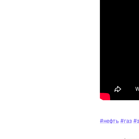
#нефть
#газ
#