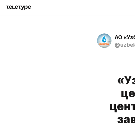
АО «Уз
@uzbek
«У
це
цен
за