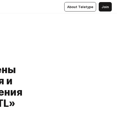
About Teletype
Join
ены
я и
ения
TL»