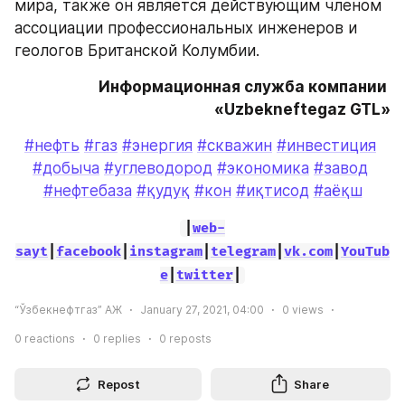
мира, также он является действующим членом 
ассоциации профессиональных инженеров и 
геологов Британской Колумбии.
Информационная служба компании 
«Uzbekneftegaz GTL»
#нефть
#газ
#энергия
#скважин
#инвестиция
#добыча
#углеводород
#экономика
#завод
#нефтебаза
#қудуқ
#кон
#иқтисод
#аёқш
|
web-
sayt
|
facebook
|
instagram
|
telegram
|
vk.com
|
YouTub
e
|
twitter
|
“Ўзбекнефтгаз” АЖ
January 27, 2021, 04:00
0
views
0
reactions
0
replies
0
reposts
Repost
Share