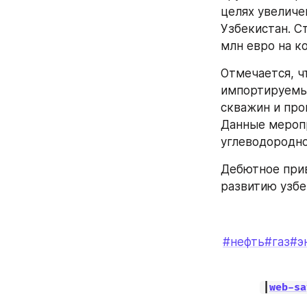
целях увеличе
Узбекистан. С
млн евро на к
Отмечается, ч
импортируемым
скважин и про
Данные меропр
углеводородно
Дебютное при
развитию узбе
#нефть
#газ
#э
|
web-sa