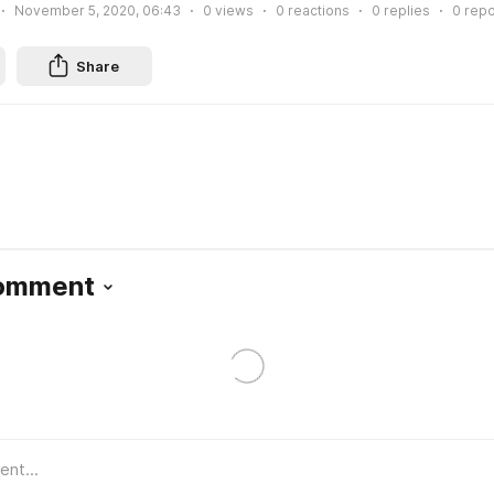
November 5, 2020, 06:43
0
views
0
reactions
0
replies
0
repo
Share
Comment