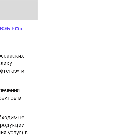
ВЭБ.РФ»
 
оссийских 
лику 
Узбекистан состоялись рабочие встречи руководства АО «Узбекнефтегаз» и 
ечения 
ектов в 
бходимые 
родукции 
я услуг) в 