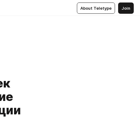
About Teletype
Join
ек
ие
ции