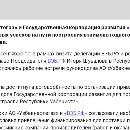
тегаз» и Государственная корпорация развития 
«
вых успехов на пути построения взаимовыгодного
ва.
 сентябре т.г. в рамках визита делегации ВЭБ.РФ и р
лаве Председателя 
ВЭБ.РФ
 Игоря Шувалова в Респуб
а достигнута договорённость по организации привл
дств Государственной корпорации развития для про
отрасли Республики Узбекистан. 
оки АО «Узбекнефтегаз» и 
«ВЭБ.РФ»
 согласовали нео
словия привлечения финансирования для поставки п
ссийских компаний-производителей (работ и оказани