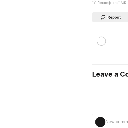
“Ўзбекнефтгаз” АЖ
Repost
Leave a 