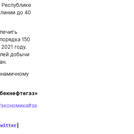
 Республике 
линии до 40 
печить 
орядка 150 
021 году. 
лей добычи 
н. 
инамичному 
збекнефтегаз»
#экономика
#за
twitter
|