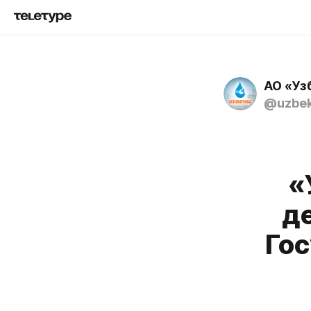
АО «Уз
@uzbek
«
д
Го