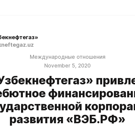
бекнефтегаз»
neftegaz.uz
Международные отношения
November 5, 2020
Узбекнефтегаз» привл
ебютное финансирован
сударственной корпора
развития «ВЭБ.РФ»