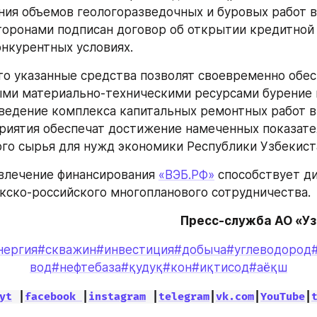
ния объемов геологоразведочных и буровых работ в
торонами подписан договор об открытии кредитной 
онкурентных условиях.
то указанные средства позволят своевременно обес
и материально-техническими ресурсами бурение п
ведение комплекса капитальных ремонтных работ в 2
иятия обеспечат достижение намеченных показате
го сырья для нужд экономики Республики Узбекиста
влечение финансирования 
«ВЭБ.РФ»
 способствует д
кско-российского многопланового сотрудничества.
Пресс-служба АО «У
нергия
#скважин
#инвестиция
#добыча
#углеводород
вод
#нефтебаза
#қудуқ
#кон
#иқтисод
#аёқш
yt
 |
facebook 
|
instagram
 |
telegram
|
vk.com
|
YouTube
|